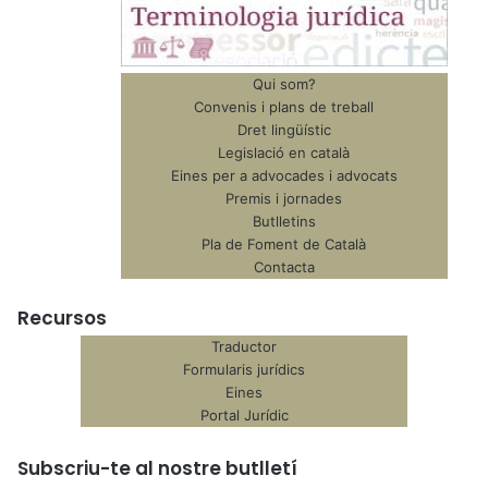
Qui som?
Convenis i plans de treball
Dret lingüístic
Legislació en català
Eines per a advocades i advocats
Premis i jornades
Butlletins
Pla de Foment de Català
Contacta
Recursos
Traductor
Formularis jurídics
Eines
Portal Jurídic
Subscriu-te al nostre butlletí