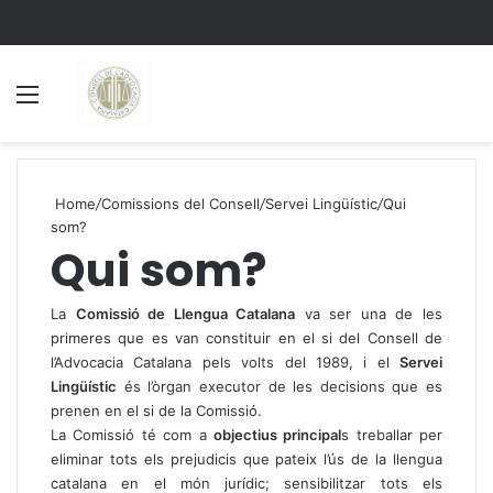
Menu
S
Home
/
Comissions del Consell
/
Servei Lingüístic
/
Qui
som?
Qui som?
La
Comissió de Llengua Catalana
va ser una de les
primeres que es van constituir en el si del Consell de
l’Advocacia Catalana pels volts del 1989, i el
Servei
Lingüístic
és l’òrgan executor de les decisions que es
prenen en el si de la Comissió.
La Comissió té com a
objectius principal
s treballar per
eliminar tots els prejudicis que pateix l’ús de la llengua
catalana en el món jurídic; sensibilitzar tots els