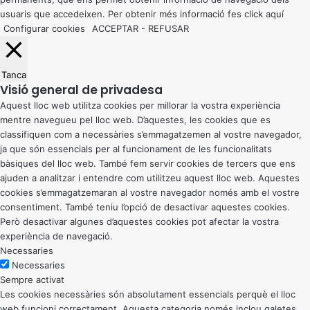
usuaris que accedeixen. Per obtenir més informació fes click
aquí
Configurar cookies
ACCEPTAR
-
REFUSAR
Tanca
Visió general de privadesa
Aquest lloc web utilitza cookies per millorar la vostra experiència
mentre navegueu pel lloc web. D’aquestes, les cookies que es
classifiquen com a necessàries s’emmagatzemen al vostre navegador,
ja que són essencials per al funcionament de les funcionalitats
bàsiques del lloc web. També fem servir cookies de tercers que ens
ajuden a analitzar i entendre com utilitzeu aquest lloc web. Aquestes
cookies s’emmagatzemaran al vostre navegador només amb el vostre
consentiment. També teniu l’opció de desactivar aquestes cookies.
Però desactivar algunes d’aquestes cookies pot afectar la vostra
experiència de navegació.
Necessaries
Necessaries
Sempre activat
Les cookies necessàries són absolutament essencials perquè el lloc
web funcioni correctament. Aquesta categoria només inclou galetes