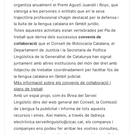
organitza anualment el Premi Agustí Juandó i Royo, que
s’atorga a les persones o entitats que en la seva
trajectòria professional s’hagin destacat per la defensa i
la lluita de la llengua catalana en l’àmbit jurídic.
Totes aquestes activitats estan vertebrades pel Pla de
treball que deriva dels successius
convenis de
col·laboració
que el Consell de l’Advocacia Catalana, el
Departament de Justícia i la Secretaria de Política
Lingüística de la Generalitat de Catalunya han signat
juntament amb altres institucions del món del dret amb
l’objectiu de treballar coordinadament per facilitar l’ús de
la llengua catalana en l’àmbit judicial.
Més informació sobre els convenis de col·laboració i
plans de treball
.
Amb un espai propi, com és l’
Àrea del Servei
Lingüístic
dins del web general del Consell, la Comissió
de Llengua fa publicitat i informa de tots aquests
recursos i eines. Així mateix, a través de l’adreça
electrònica
serveilinguistic@cicac.cat
, els companys i
companyes ens podeu fer arribar les vostres consultes,