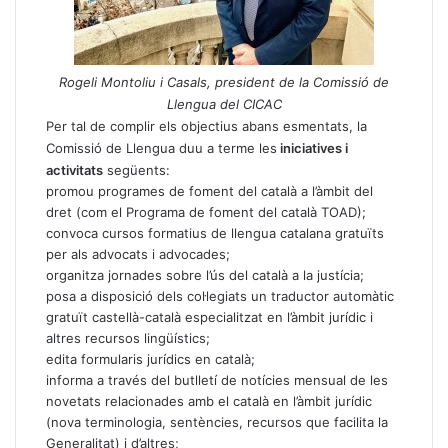
Rogeli Montoliu i Casals, president de la Comissió de
Llengua del CICAC
Per tal de complir els objectius abans esmentats, la
Comissió de Llengua duu a terme les
iniciatives i
activitats
següents:
promou programes de foment del català a l’àmbit del
dret (com el Programa de foment del català TOAD);
convoca cursos formatius de llengua catalana gratuïts
per als advocats i advocades;
organitza jornades sobre l’ús del català a la justícia;
posa a disposició dels col·legiats un traductor automàtic
gratuït castellà-català especialitzat en l’àmbit jurídic i
altres recursos lingüístics;
edita formularis jurídics en català;
informa a través del butlletí de notícies mensual de les
novetats relacionades amb el català en l’àmbit jurídic
(nova terminologia, sentències, recursos que facilita la
Generalitat) i d’altres;