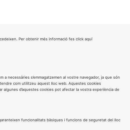
cedeixen. Per obtenir més informació fes click
aquí
 com a necessàries s’emmagatzemen al vostre navegador, ja que són
entendre com utilitzeu aquest lloc web. Aquestes cookies
 algunes d’aquestes cookies pot afectar la vostra experiència de
anteixen funcionalitats bàsiques i funcions de seguretat del lloc