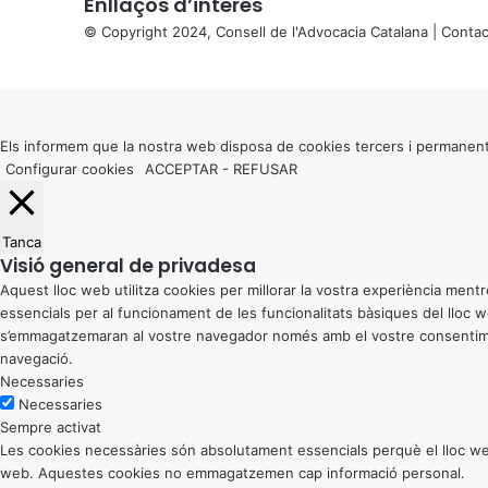
Enllaços d’interés
© Copyright 2024, Consell de l'Advocacia Catalana |
Contac
X
Back
to
top
button
Els informem que la nostra web disposa de cookies tercers i permanent
Configurar cookies
ACCEPTAR
-
REFUSAR
Tanca
Visió general de privadesa
Aquest lloc web utilitza cookies per millorar la vostra experiència me
essencials per al funcionament de les funcionalitats bàsiques del lloc
s’emmagatzemaran al vostre navegador només amb el vostre consentiment
navegació.
Necessaries
Necessaries
Sempre activat
Les cookies necessàries són absolutament essencials perquè el lloc web
web. Aquestes cookies no emmagatzemen cap informació personal.