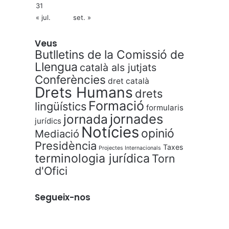
31
« jul.
set. »
Veus
Butlletins de la Comissió de
Llengua
català als jutjats
Conferències
dret català
Drets Humans
drets
Formació
lingüístics
formularis
jornades
jornada
jurídics
Notícies
opinió
Mediació
Presidència
Taxes
Projectes Internacionals
terminologia jurídica
Torn
d'Ofici
Segueix-nos