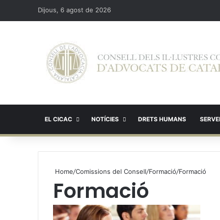
Dijous, 6 agost de 2026
EL CICAC
NOTÍCIES
DRETS HUMANS
SERVEI
Home
/
Comissions del Consell
/
Formació
/
Formació
Formació