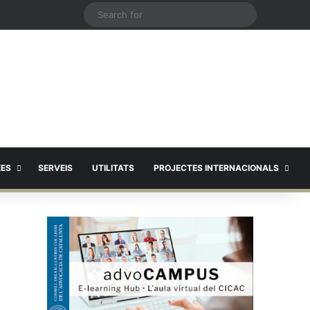
X
Search
for
EES
SERVEIS
UTILITATS
PROJECTES INTERNACIONALS