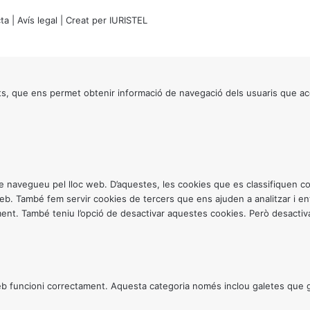
ta
|
Avís legal
| Creat per
IURISTEL
s, que ens permet obtenir informació de navegació dels usuaris que ac
ntre navegueu pel lloc web. D’aquestes, les cookies que es classifiquen
 web. També fem servir cookies de tercers que ens ajuden a analitzar i 
. També teniu l’opció de desactivar aquestes cookies. Però desactivar
 funcioni correctament. Aquesta categoria només inclou galetes que gar