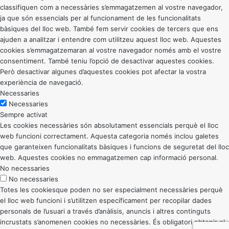
classifiquen com a necessàries s’emmagatzemen al vostre navegador,
ja que són essencials per al funcionament de les funcionalitats
bàsiques del lloc web. També fem servir cookies de tercers que ens
ajuden a analitzar i entendre com utilitzeu aquest lloc web. Aquestes
cookies s’emmagatzemaran al vostre navegador només amb el vostre
consentiment. També teniu l’opció de desactivar aquestes cookies.
Però desactivar algunes d’aquestes cookies pot afectar la vostra
experiència de navegació.
Necessaries
Necessaries
Sempre activat
Les cookies necessàries són absolutament essencials perquè el lloc
web funcioni correctament. Aquesta categoria només inclou galetes
que garanteixen funcionalitats bàsiques i funcions de seguretat del lloc
web. Aquestes cookies no emmagatzemen cap informació personal.
No necessaries
No necessaries
Totes les cookiesque poden no ser especialment necessàries perquè
el lloc web funcioni i s’utilitzen específicament per recopilar dades
personals de l’usuari a través d’anàlisis, anuncis i altres continguts
incrustats s’anomenen cookies no necessàries. És obligatori obtenir el