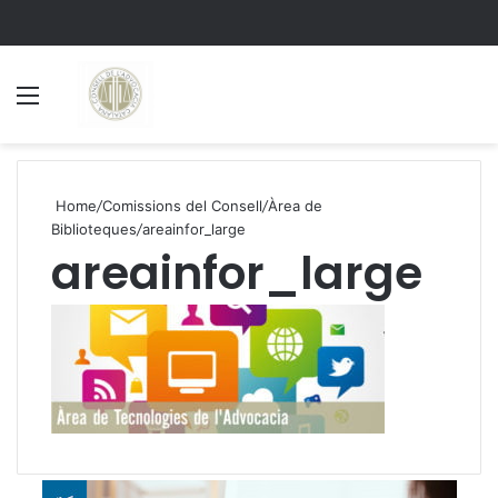
Menu
S
Home
/
Comissions del Consell
/
Àrea de
Biblioteques
/
areainfor_large
areainfor_large