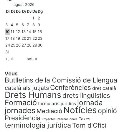
agost 2026
Dl
Dt
Dc
Dj
Dv
Ds
Dg
1
2
3
4
5
6
7
8
9
10
11
12
13
14
15
16
17
18
19
20
21
22
23
24
25
26
27
28
29
30
31
« jul.
set. »
Veus
Butlletins de la Comissió de Llengua
Conferències
català als jutjats
dret català
Drets Humans
drets lingüístics
Formació
jornada
formularis jurídics
Notícies
jornades
opinió
Mediació
Presidència
Taxes
Projectes Internacionals
terminologia jurídica
Torn d'Ofici