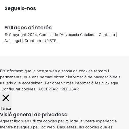
Segueix-nos
Enllaços d’interés
© Copyright 2024, Consell de l'Advocacia Catalana |
Contacta
|
Avís legal
| Creat per
IURISTEL
X
Back
to
top
button
Els informem que la nostra web disposa de cookies tercers i
permanents, que ens permet obtenir informació de navegació dels
usuaris que accedeixen. Per obtenir més informació fes click
aquí
Configurar cookies
ACCEPTAR
-
REFUSAR
Tanca
Visió general de privadesa
Aquest lloc web utilitza cookies per millorar la vostra experiència
mentre navegueu pel lloc web. D’aquestes, les cookies que es