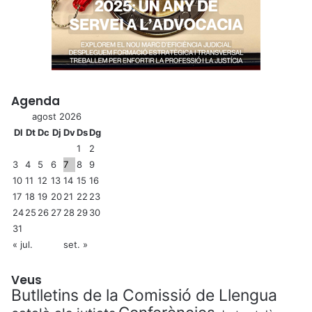
Agenda
agost 2026
Dl
Dt
Dc
Dj
Dv
Ds
Dg
1
2
3
4
5
6
7
8
9
10
11
12
13
14
15
16
17
18
19
20
21
22
23
24
25
26
27
28
29
30
31
« jul.
set. »
Veus
Butlletins de la Comissió de Llengua