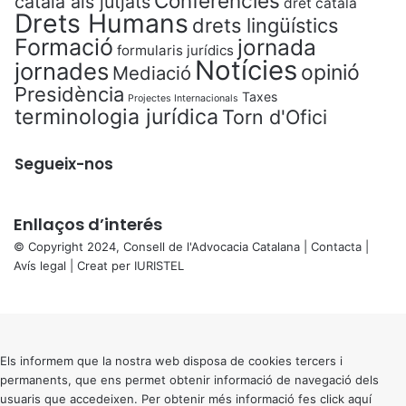
Conferències
català als jutjats
dret català
Drets Humans
drets lingüístics
Formació
jornada
formularis jurídics
Notícies
jornades
opinió
Mediació
Presidència
Taxes
Projectes Internacionals
terminologia jurídica
Torn d'Ofici
Segueix-nos
Enllaços d’interés
© Copyright 2024, Consell de l'Advocacia Catalana |
Contacta
|
Avís legal
| Creat per
IURISTEL
X
Back
to
top
button
Els informem que la nostra web disposa de cookies tercers i
permanents, que ens permet obtenir informació de navegació dels
usuaris que accedeixen. Per obtenir més informació fes click
aquí