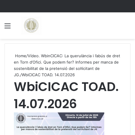
Menu
S
Home
/
Vídeo. WbinCICAC: La querulància i l’abús de dret
en Torn d’Ofici. Que podem fer? Informes per manca de
sostenibilitat de la pretensió del sol·licitant de
JG.
/
WbiCICAC TOAD. 14.07.2026
WbiCICAC TOAD.
14.07.2026