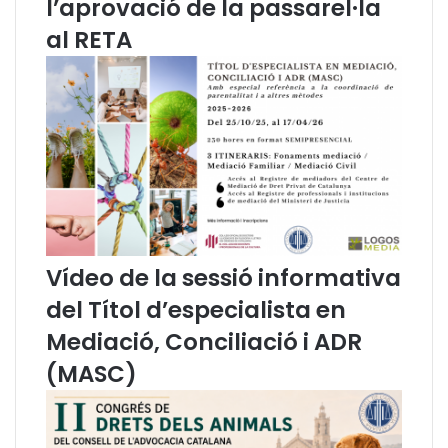
l’aprovació de la passarel·la
a
a
al RETA
l
m
t
í
r
l
e
i
s
a
A
i
D
s
R
u
c
c
e
s
Vídeo de la sessió informativa
s
del Títol d’especialista en
i
o
Mediació, Conciliació i ADR
n
(MASC)
s