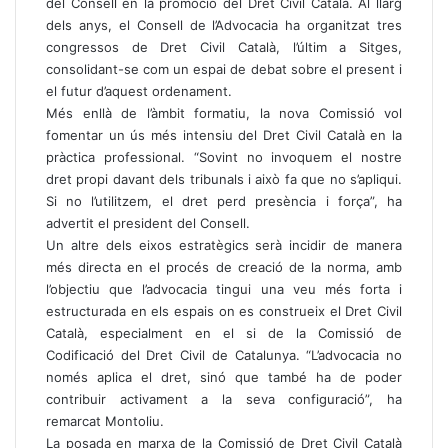
del Consell en la promoció del Dret Civil Català. Al llarg
dels anys, el Consell de l’Advocacia ha organitzat tres
congressos de Dret Civil Català, l’últim a Sitges,
consolidant-se com un espai de debat sobre el present i
el futur d’aquest ordenament.
Més enllà de l’àmbit formatiu, la nova Comissió vol
fomentar un ús més intensiu del Dret Civil Català en la
pràctica professional. “Sovint no invoquem el nostre
dret propi davant dels tribunals i això fa que no s’apliqui.
Si no l’utilitzem, el dret perd presència i força”, ha
advertit el president del Consell.
Un altre dels eixos estratègics serà incidir de manera
més directa en el procés de creació de la norma, amb
l’objectiu que l’advocacia tingui una veu més forta i
estructurada en els espais on es construeix el Dret Civil
Català, especialment en el si de la Comissió de
Codificació del Dret Civil de Catalunya. “L’advocacia no
només aplica el dret, sinó que també ha de poder
contribuir activament a la seva configuració”, ha
remarcat Montoliu.
La posada en marxa de la Comissió de Dret Civil Català