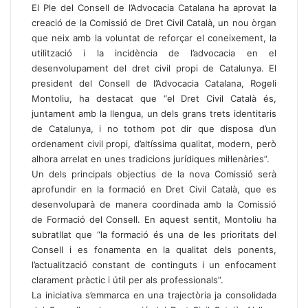
El Ple del Consell de l’Advocacia Catalana ha aprovat la
creació de la Comissió de Dret Civil Català, un nou òrgan
que neix amb la voluntat de reforçar el coneixement, la
utilització i la incidència de l’advocacia en el
desenvolupament del dret civil propi de Catalunya. El
president del Consell de l’Advocacia Catalana, Rogeli
Montoliu, ha destacat que “el Dret Civil Català és,
juntament amb la llengua, un dels grans trets identitaris
de Catalunya, i no tothom pot dir que disposa d’un
ordenament civil propi, d’altíssima qualitat, modern, però
alhora arrelat en unes tradicions jurídiques mil·lenàries”.
Un dels principals objectius de la nova Comissió serà
aprofundir en la formació en Dret Civil Català, que es
desenvoluparà de manera coordinada amb la Comissió
de Formació del Consell. En aquest sentit, Montoliu ha
subratllat que “la formació és una de les prioritats del
Consell i es fonamenta en la qualitat dels ponents,
l’actualització constant de continguts i un enfocament
clarament pràctic i útil per als professionals”.
La iniciativa s’emmarca en una trajectòria ja consolidada