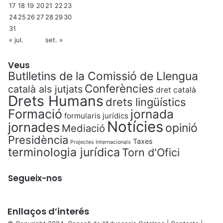
17
18
19
20
21
22
23
24
25
26
27
28
29
30
31
« jul.
set. »
Veus
Butlletins de la Comissió de Llengua
Conferències
català als jutjats
dret català
Drets Humans
drets lingüístics
Formació
jornada
formularis jurídics
Notícies
jornades
opinió
Mediació
Presidència
Taxes
Projectes Internacionals
terminologia jurídica
Torn d'Ofici
Segueix-nos
Enllaços d’interés