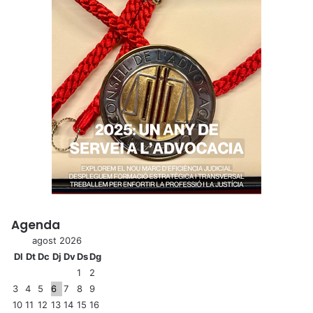
Agenda
agost 2026
Dl
Dt
Dc
Dj
Dv
Ds
Dg
1
2
3
4
5
6
7
8
9
10
11
12
13
14
15
16