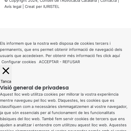
© Copyright 2024, Consell de l'Advocacia Catalana |
Contacta
|
Avís legal
| Creat per
IURISTEL
X
Facebook
X
WhatsApp
Telegram
Viber
Back
to
top
button
Els informem que la nostra web disposa de cookies tercers i
permanents, que ens permet obtenir informació de navegació dels
usuaris que accedeixen. Per obtenir més informació fes click
aquí
Configurar cookies
ACCEPTAR
-
REFUSAR
Tanca
Visió general de privadesa
Aquest lloc web utilitza cookies per millorar la vostra experiència
mentre navegueu pel lloc web. D’aquestes, les cookies que es
classifiquen com a necessàries s’emmagatzemen al vostre navegador,
ja que són essencials per al funcionament de les funcionalitats
bàsiques del lloc web. També fem servir cookies de tercers que ens
ajuden a analitzar i entendre com utilitzeu aquest lloc web. Aquestes