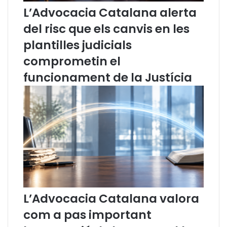
L’Advocacia Catalana alerta
C
a
A
g
del risc que els canvis en les
C
r
plantilles judicials
:
a
L
t
comprometin el
a
u
c
ï
funcionament de la Justícia
o
t
n
a
c
:
i
F
l
i
i
s
a
c
c
a
i
l
ó
i
i
t
L’Advocacia Catalana valora
e
a
com a pas important
l
t
s
f