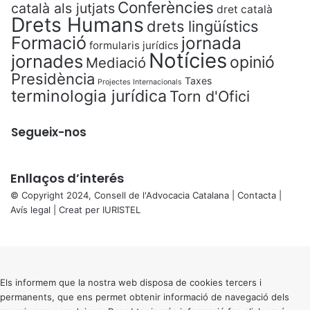
Conferències
català als jutjats
dret català
Drets Humans
drets lingüístics
Formació
jornada
formularis jurídics
Notícies
jornades
opinió
Mediació
Presidència
Taxes
Projectes Internacionals
terminologia jurídica
Torn d'Ofici
Segueix-nos
Enllaços d’interés
© Copyright 2024, Consell de l'Advocacia Catalana |
Contacta
|
Avís legal
| Creat per
IURISTEL
X
Back
to
top
button
Els informem que la nostra web disposa de cookies tercers i
permanents, que ens permet obtenir informació de navegació dels