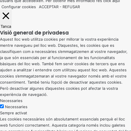
usuaris que accedeixen. Per obtenir més informació fes click
aquí
Configurar cookies
ACCEPTAR
-
REFUSAR
Tanca
Visió general de privadesa
Aquest lloc web utilitza cookies per millorar la vostra experiència
mentre navegueu pel lloc web. D’aquestes, les cookies que es
classifiquen com a necessàries s’emmagatzemen al vostre navegador,
ja que són essencials per al funcionament de les funcionalitats
bàsiques del lloc web. També fem servir cookies de tercers que ens
ajuden a analitzar i entendre com utilitzeu aquest lloc web. Aquestes
cookies s’emmagatzemaran al vostre navegador només amb el vostre
consentiment. També teniu l’opció de desactivar aquestes cookies.
Però desactivar algunes d’aquestes cookies pot afectar la vostra
experiència de navegació.
Necessaries
Necessaries
Sempre activat
Les cookies necessàries són absolutament essencials perquè el lloc
web funcioni correctament. Aquesta categoria només inclou galetes