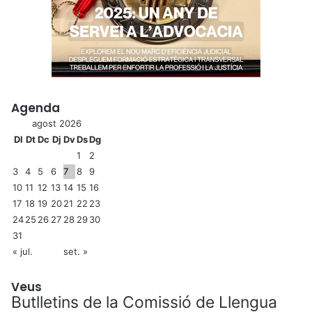
Agenda
agost 2026
Dl
Dt
Dc
Dj
Dv
Ds
Dg
1
2
3
4
5
6
7
8
9
10
11
12
13
14
15
16
17
18
19
20
21
22
23
24
25
26
27
28
29
30
31
« jul.
set. »
Veus
Butlletins de la Comissió de Llengua