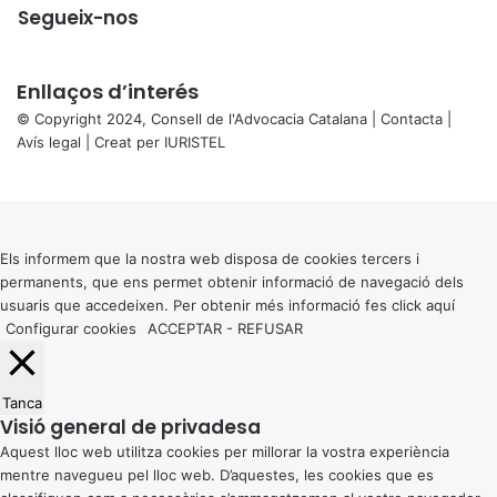
Segueix-nos
Enllaços d’interés
© Copyright 2024, Consell de l'Advocacia Catalana |
Contacta
|
Avís legal
| Creat per
IURISTEL
X
Back
to
top
button
Els informem que la nostra web disposa de cookies tercers i
permanents, que ens permet obtenir informació de navegació dels
usuaris que accedeixen. Per obtenir més informació fes click
aquí
Configurar cookies
ACCEPTAR
-
REFUSAR
Tanca
Visió general de privadesa
Aquest lloc web utilitza cookies per millorar la vostra experiència
mentre navegueu pel lloc web. D’aquestes, les cookies que es