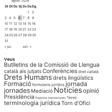
agost 2026
Dl
Dt
Dc
Dj
Dv
Ds
Dg
1
2
3
4
5
6
7
8
9
10
11
12
13
14
15
16
17
18
19
20
21
22
23
24
25
26
27
28
29
30
31
« jul.
set. »
Veus
Butlletins de la Comissió de Llengua
Conferències
català als jutjats
dret català
Drets Humans
drets lingüístics
Formació
jornada
formularis jurídics
Notícies
jornades
opinió
Mediació
Presidència
Taxes
Projectes Internacionals
terminologia jurídica
Torn d'Ofici