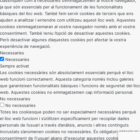
classifiquen com a necessàries s’emmagatzemen al vostre navegador,
ja que són essencials per al funcionament de les funcionalitats
bàsiques del lloc web. També fem servir cookies de tercers que ens
ajuden a analitzar i entendre com utilitzeu aquest lloc web. Aquestes
cookies s’emmagatzemaran al vostre navegador només amb el vostre
consentiment. També teniu l’opció de desactivar aquestes cookies.
Però desactivar algunes d’aquestes cookies pot afectar la vostra
experiència de navegació.
Necessaries
Necessaries
Sempre activat
Les cookies necessàries són absolutament essencials perquè el lloc
web funcioni correctament. Aquesta categoria només inclou galetes
que garanteixen funcionalitats bàsiques i funcions de seguretat del lloc
web. Aquestes cookies no emmagatzemen cap informació personal.
No necessaries
No necessaries
Totes les cookiesque poden no ser especialment necessàries perquè
el lloc web funcioni i s’utilitzen específicament per recopilar dades
personals de l’usuari a través d’anàlisis, anuncis i altres continguts
incrustats s’anomenen cookies no necessàries. És obligatori obtenir el
consentiment de l\'usuari abans d\'executar aquestes cookies al vostre