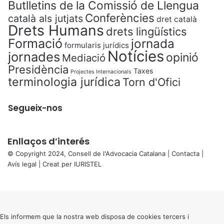
Butlletins de la Comissió de Llengua
Conferències
català als jutjats
dret català
Drets Humans
drets lingüístics
Formació
jornada
formularis jurídics
Notícies
jornades
opinió
Mediació
Presidència
Taxes
Projectes Internacionals
terminologia jurídica
Torn d'Ofici
Segueix-nos
Enllaços d’interés
© Copyright 2024, Consell de l'Advocacia Catalana |
Contacta
|
Avís legal
| Creat per
IURISTEL
X
Back
to
top
button
Els informem que la nostra web disposa de cookies tercers i