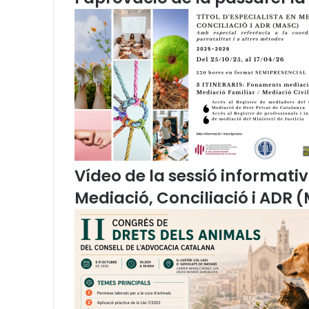
n
c
o
n
v
e
n
i
d
e
c
o
Vídeo de la sessió informativ
l
Mediació, Conciliació i ADR 
·
l
a
b
o
r
a
c