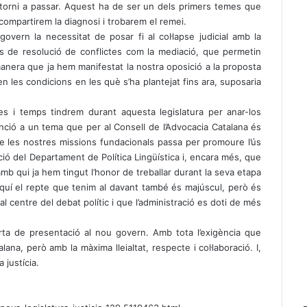
o torni a passar. Aquest ha de ser un dels primers temes que
compartirem la diagnosi i trobarem el remei.
ern la necessitat de posar fi al col·lapse judicial amb la
s de resolució de conflictes com la mediació, que permetin
a manera que ja hem manifestat la nostra oposició a la proposta
 en les condicions en les què s’ha plantejat fins ara, suposaria
les i temps tindrem durant aquesta legislatura per anar-los
nció a un tema que per al Consell de l’Advocacia Catalana és
de les nostres missions fundacionals passa per promoure l’ús
reació del Departament de Política Lingüística i, encara més, que
amb qui ja hem tingut l’honor de treballar durant la seva etapa
 Aquí el repte que tenim al davant també és majúscul, però és
l centre del debat polític i que l’administració es doti de més
rta de presentació al nou govern. Amb tota l’exigència que
a, però amb la màxima lleialtat, respecte i col·laboració. I,
 justícia.