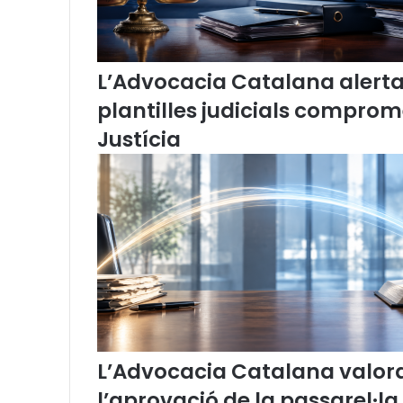
v
o
c
a
L’Advocacia Catalana alerta d
c
plantilles judicials comprom
i
a
Justícia
C
a
t
a
l
a
n
a
s
i
g
n
L’Advocacia Catalana valor
a
u
l’aprovació de la passarel·la