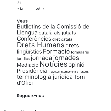
31
« jul.
set. »
Veus
Butlletins de la Comissió de
Llengua
català als jutjats
Conferències
dret català
Drets Humans
drets
Formació
lingüístics
formularis
jornades
jornada
jurídics
Notícies
opinió
Mediació
Presidència
Taxes
Projectes Internacionals
terminologia jurídica
Torn
d'Ofici
Segueix-nos