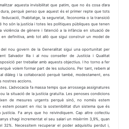
litzar aquesta invisibilitat que patim, que no és cosa d’ara
ma dura, perquè penso que aquest és el primer repte que tots
’educació, l’habitatge, la seguretat, l’economia o la transició
 ho són la justícia i totes les polítiques públiques que tenen
a violència de gènere i l’atenció a la infància en situació de
o, en definitiva, amb tot allò que sigui construir un model de
 del nou govern de la Generalitat sigui una oportunitat per
dent Salvador Illa i al nou conseller de Justícia i Qualitat
posició per treballar amb aquests objectius. I ho torno a fer
erquè volem formar part de les solucions. Per tant, rebem al
al diàleg i la col·laboració perquè també, modestament, ens
es nostres accions.
stes. L’advocacia fa massa temps que arrossega assignatures
u la situació de la justícia gratuïta. Les penoses condicions
ereixen de mesures urgents perquè sinó, no només estem
estem posant en risc la sostenibilitat d’un sistema que és
 justícia. Fa anys que ho reivindiquem. Cap altre col·lectiu
anys s’hagi incrementat el seu salari un misèrrim 3,9%, quan
el 32%. Necessitem recuperar el poder adquisitiu perdut i,