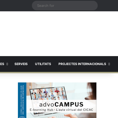
X
Search
for
EES
SERVEIS
UTILITATS
PROJECTES INTERNACIONALS