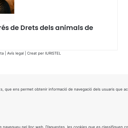
rés de Drets dels animals de
ta
|
Avís legal
| Creat per
IURISTEL
s, que ens permet obtenir informació de navegació dels usuaris que ac
ntre navegueu pel lloc web. D’aquestes, les cookies que es classifiquen