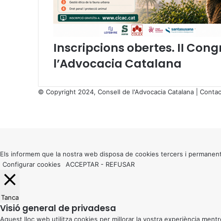
i
ó
a
m
b
Inscripcions obertes. II Cong
e
l’Advocacia Catalana
l
G
o
© Copyright 2024, Consell de l'Advocacia Catalana |
Contac
v
X
e
Facebook
X
WhatsApp
Telegram
Viber
r
Back
n
to
p
top
e
button
Els informem que la nostra web disposa de cookies tercers i permanent
r
Configurar cookies
ACCEPTAR
-
REFUSAR
i
m
p
u
Tanca
Visió general de privadesa
l
s
Aquest lloc web utilitza cookies per millorar la vostra experiència me