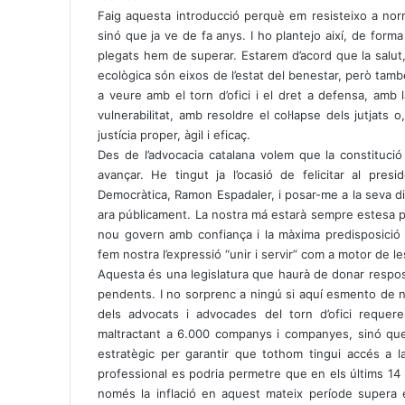
Faig aquesta introducció perquè em resisteixo a norma
sinó que ja ve de fa anys. I ho plantejo així, de for
plegats hem de superar. Estarem d’acord que la salut, l
ecològica són eixos de l’estat del benestar, però també
a veure amb el torn d’ofici i el dret a defensa, amb l
vulnerabilitat, amb resoldre el col·lapse dels jutjats 
justícia proper, àgil i eficaç.
Des de l’advocacia catalana volem que la constitució
avançar. He tingut ja l’ocasió de felicitar al presi
Democràtica, Ramon Espadaler, i posar-me a la seva dis
ara públicament. La nostra má estarà sempre estesa p
nou govern amb confiança i la màxima predisposició 
fem nostra l’expressió “unir i servir” com a motor de l
Aquesta és una legislatura que haurà de donar respo
pendents. I no sorprenc a ningú si aquí esmento de no
dels advocats i advocades del torn d’ofici requ
maltractant a 6.000 companys i companyes, sinó que 
estratègic per garantir que tothom tingui accés a la
professional es podria permetre que en els últims 14 
només la inflació en aquest mateix període supera 