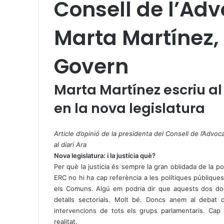
Consell de l’Ad
Marta Martínez, 
Govern
Marta Martínez escriu al 
en la nova legislatura
X
W
T
h
e
Article d’opinió de la presidenta del Consell de l’Advo
a
l
al diari Ara
t
e
Nova legislatura: i la justícia què?
s
g
Per què la justícia és sempre la gran oblidada de la pol
A
r
ERC no hi ha cap referència a les polítiques públiques
p
a
els Comuns. Algú em podria dir que aquests dos do
p
m
detalls sectorials. Molt bé. Doncs anem al debat 
intervencions de tots els grups parlamentaris. Cap
realitat.