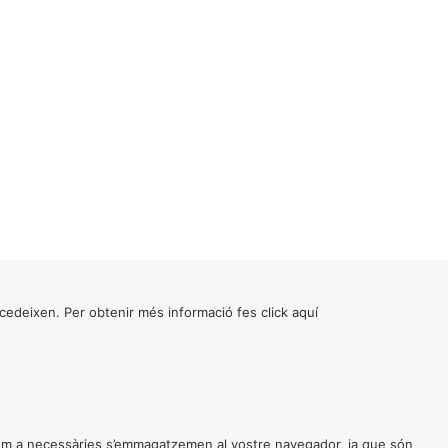
cedeixen. Per obtenir més informació fes click
aquí
 com a necessàries s’emmagatzemen al vostre navegador, ja que són