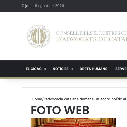
Dijous, 6 agost de 2026
EL CICAC
NOTÍCIES
DRETS HUMANS
SERVEI
Home
/
L’advocacia catalana demana un acord polític al 
FOTO WEB