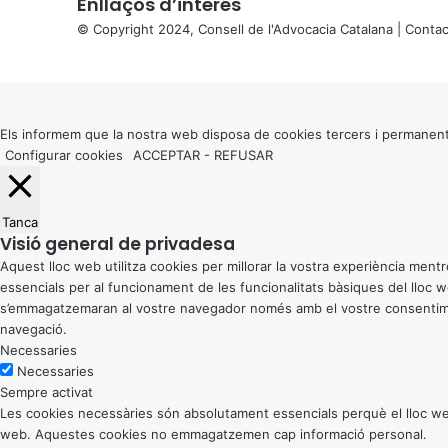
Enllaços d’interés
© Copyright 2024, Consell de l'Advocacia Catalana |
Contac
X
Back
to
top
button
Els informem que la nostra web disposa de cookies tercers i permanent
Configurar cookies
ACCEPTAR
-
REFUSAR
Tanca
Visió general de privadesa
Aquest lloc web utilitza cookies per millorar la vostra experiència me
essencials per al funcionament de les funcionalitats bàsiques del lloc
s’emmagatzemaran al vostre navegador només amb el vostre consentiment
navegació.
Necessaries
Necessaries
Sempre activat
Les cookies necessàries són absolutament essencials perquè el lloc web
web. Aquestes cookies no emmagatzemen cap informació personal.