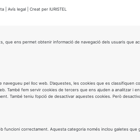
ta
|
Avís legal
| Creat per
IURISTEL
s, que ens permet obtenir informació de navegació dels usuaris que ac
ntre navegueu pel lloc web. D’aquestes, les cookies que es classifiquen
 web. També fem servir cookies de tercers que ens ajuden a analitzar i 
. També teniu l’opció de desactivar aquestes cookies. Però desactivar
 funcioni correctament. Aquesta categoria només inclou galetes que gar