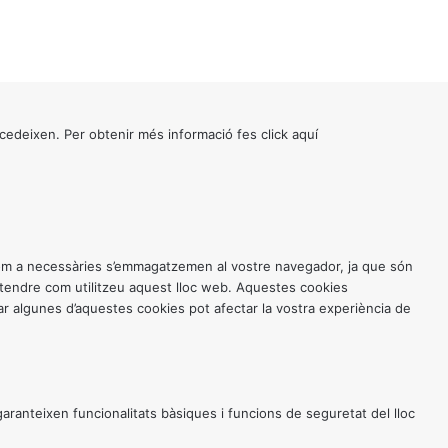
cedeixen. Per obtenir més informació fes click
aquí
 com a necessàries s’emmagatzemen al vostre navegador, ja que són
entendre com utilitzeu aquest lloc web. Aquestes cookies
 algunes d’aquestes cookies pot afectar la vostra experiència de
anteixen funcionalitats bàsiques i funcions de seguretat del lloc