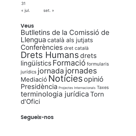
31
« jul.
set. »
Veus
Butlletins de la Comissió de
Llengua
català als jutjats
Conferències
dret català
Drets Humans
drets
Formació
lingüístics
formularis
jornades
jornada
jurídics
Notícies
opinió
Mediació
Presidència
Taxes
Projectes Internacionals
terminologia jurídica
Torn
d'Ofici
Segueix-nos