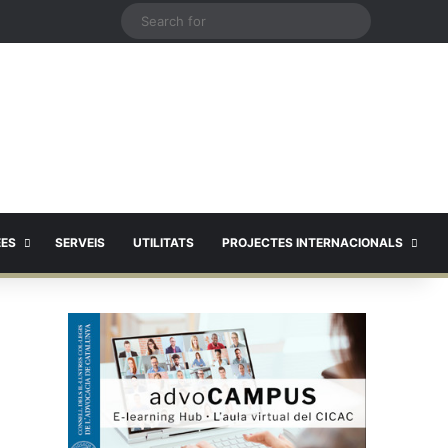
X
Search
for
EES
SERVEIS
UTILITATS
PROJECTES INTERNACIONALS