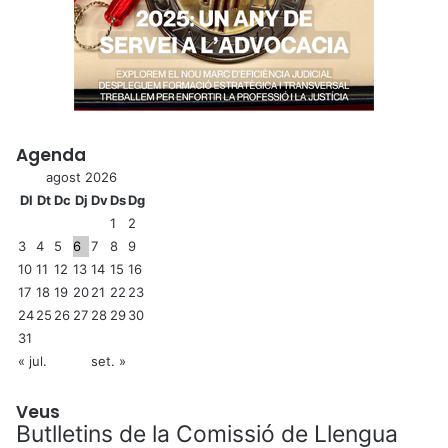
Agenda
agost 2026
Dl
Dt
Dc
Dj
Dv
Ds
Dg
1
2
3
4
5
6
7
8
9
10
11
12
13
14
15
16
17
18
19
20
21
22
23
24
25
26
27
28
29
30
31
« jul.
set. »
Veus
Butlletins de la Comissió de Llengua