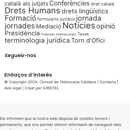
Conferències
català als jutjats
dret català
Drets Humans
drets lingüístics
Formació
jornada
formularis jurídics
Notícies
jornades
opinió
Mediació
Presidència
Taxes
Projectes Internacionals
terminologia jurídica
Torn d'Ofici
Segueix-nos
Enllaços d’interés
© Copyright 2024, Consell de l'Advocacia Catalana |
Contacta
|
Avís legal
| Creat per
IURISTEL
X
Back
to
top
button
Els informem que la nostra web disposa de cookies tercers i
permanents, que ens permet obtenir informació de navegació dels