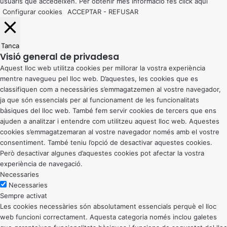
usuaris que accedeixen. Per obtenir més informació fes click
aquí
Configurar cookies
ACCEPTAR
-
REFUSAR
Tanca
Visió general de privadesa
Aquest lloc web utilitza cookies per millorar la vostra experiència
mentre navegueu pel lloc web. D’aquestes, les cookies que es
classifiquen com a necessàries s’emmagatzemen al vostre navegador,
ja que són essencials per al funcionament de les funcionalitats
bàsiques del lloc web. També fem servir cookies de tercers que ens
ajuden a analitzar i entendre com utilitzeu aquest lloc web. Aquestes
cookies s’emmagatzemaran al vostre navegador només amb el vostre
consentiment. També teniu l’opció de desactivar aquestes cookies.
Però desactivar algunes d’aquestes cookies pot afectar la vostra
experiència de navegació.
Necessaries
Necessaries
Sempre activat
Les cookies necessàries són absolutament essencials perquè el lloc
web funcioni correctament. Aquesta categoria només inclou galetes