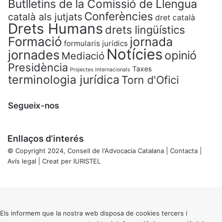
Butlletins de la Comissió de Llengua
Conferències
català als jutjats
dret català
Drets Humans
drets lingüístics
Formació
jornada
formularis jurídics
Notícies
jornades
opinió
Mediació
Presidència
Taxes
Projectes Internacionals
terminologia jurídica
Torn d'Ofici
Segueix-nos
Enllaços d’interés
© Copyright 2024, Consell de l'Advocacia Catalana |
Contacta
|
Avís legal
| Creat per
IURISTEL
X
Back
to
top
button
Els informem que la nostra web disposa de cookies tercers i