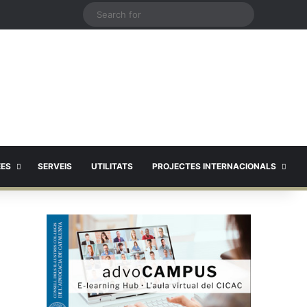
X
Search
for
EES
SERVEIS
UTILITATS
PROJECTES INTERNACIONALS