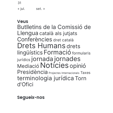
31
« jul.
set. »
Veus
Butlletins de la Comissió de
Llengua
català als jutjats
Conferències
dret català
Drets Humans
drets
Formació
lingüístics
formularis
jornades
jornada
jurídics
Notícies
opinió
Mediació
Presidència
Taxes
Projectes Internacionals
terminologia jurídica
Torn
d'Ofici
Segueix-nos