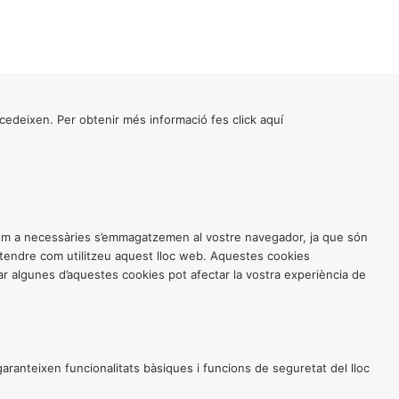
cedeixen. Per obtenir més informació fes click
aquí
 com a necessàries s’emmagatzemen al vostre navegador, ja que són
entendre com utilitzeu aquest lloc web. Aquestes cookies
 algunes d’aquestes cookies pot afectar la vostra experiència de
anteixen funcionalitats bàsiques i funcions de seguretat del lloc