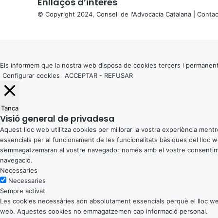
Enllaços d’interés
© Copyright 2024, Consell de l'Advocacia Catalana |
Contac
X
Back
to
top
button
Els informem que la nostra web disposa de cookies tercers i permanent
Configurar cookies
ACCEPTAR
-
REFUSAR
Tanca
Visió general de privadesa
Aquest lloc web utilitza cookies per millorar la vostra experiència me
essencials per al funcionament de les funcionalitats bàsiques del lloc
s’emmagatzemaran al vostre navegador només amb el vostre consentiment
navegació.
Necessaries
Necessaries
Sempre activat
Les cookies necessàries són absolutament essencials perquè el lloc web
web. Aquestes cookies no emmagatzemen cap informació personal.