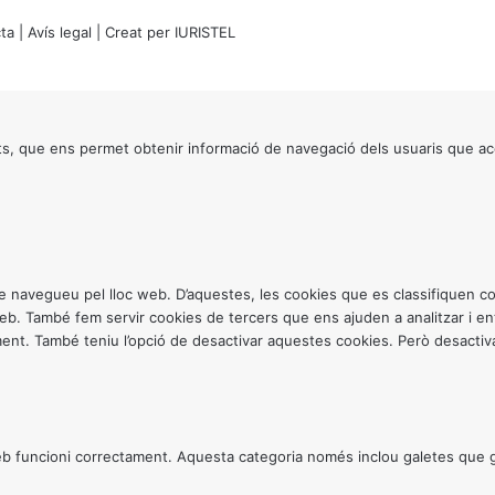
ta
|
Avís legal
| Creat per
IURISTEL
s, que ens permet obtenir informació de navegació dels usuaris que ac
ntre navegueu pel lloc web. D’aquestes, les cookies que es classifiquen
 web. També fem servir cookies de tercers que ens ajuden a analitzar i 
. També teniu l’opció de desactivar aquestes cookies. Però desactivar
 funcioni correctament. Aquesta categoria només inclou galetes que gar