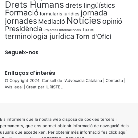
Drets Humans
drets lingüístics
Formació
jornada
formularis jurídics
Notícies
jornades
opinió
Mediació
Presidència
Taxes
Projectes Internacionals
terminologia jurídica
Torn d'Ofici
Segueix-nos
Enllaços d’interés
© Copyright 2024, Consell de l'Advocacia Catalana |
Contacta
|
Avís legal
| Creat per
IURISTEL
X
Back
to
top
button
Els informem que la nostra web disposa de cookies tercers i
permanents, que ens permet obtenir informació de navegació dels
usuaris que accedeixen. Per obtenir més informació fes click
aquí