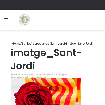
Menu
S
Home
/
Butlletí especial de Sant Jordi
/
imatge_Sant-Jordi
imatge_Sant-
Jordi