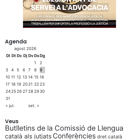
Agenda
agost 2026
Dl
Dt
Dc
Dj
Dv
Ds
Dg
1
2
3
4
5
6
7
8
9
10
11
12
13
14
15
16
17
18
19
20
21
22
23
24
25
26
27
28
29
30
31
« jul.
set. »
Veus
Butlletins de la Comissió de Llengua
Conferències
català als jutjats
dret català