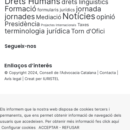
Drets Humans
drets lingüístics
Formació
jornada
formularis jurídics
Notícies
jornades
opinió
Mediació
Presidència
Taxes
Projectes Internacionals
terminologia jurídica
Torn d'Ofici
Segueix-nos
Enllaços d’interés
© Copyright 2024, Consell de l'Advocacia Catalana |
Contacta
|
Avís legal
| Creat per
IURISTEL
X
Back
to
top
button
Els informem que la nostra web disposa de cookies tercers i
permanents, que ens permet obtenir informació de navegació dels
usuaris que accedeixen. Per obtenir més informació fes click
aquí
Configurar cookies
ACCEPTAR
-
REFUSAR