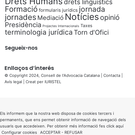
Drets Humans
drets lingüístics
Formació
jornada
formularis jurídics
Notícies
jornades
opinió
Mediació
Presidència
Taxes
Projectes Internacionals
terminologia jurídica
Torn d'Ofici
Segueix-nos
Enllaços d’interés
© Copyright 2024, Consell de l'Advocacia Catalana |
Contacta
|
Avís legal
| Creat per
IURISTEL
X
Back
to
top
button
Els informem que la nostra web disposa de cookies tercers i
permanents, que ens permet obtenir informació de navegació dels
usuaris que accedeixen. Per obtenir més informació fes click
aquí
Configurar cookies
ACCEPTAR
-
REFUSAR