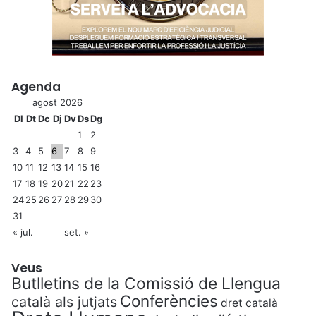
Agenda
agost 2026
Dl
Dt
Dc
Dj
Dv
Ds
Dg
1
2
3
4
5
6
7
8
9
10
11
12
13
14
15
16
17
18
19
20
21
22
23
24
25
26
27
28
29
30
31
« jul.
set. »
Veus
Butlletins de la Comissió de Llengua
Conferències
català als jutjats
dret català