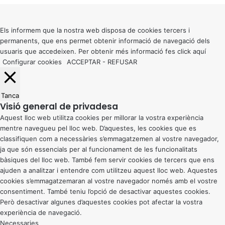
to
top
button
Els informem que la nostra web disposa de cookies tercers i
permanents, que ens permet obtenir informació de navegació dels
usuaris que accedeixen. Per obtenir més informació fes click
aquí
Configurar cookies
ACCEPTAR
-
REFUSAR
Tanca
Visió general de privadesa
Aquest lloc web utilitza cookies per millorar la vostra experiència
mentre navegueu pel lloc web. D’aquestes, les cookies que es
classifiquen com a necessàries s’emmagatzemen al vostre navegador,
ja que són essencials per al funcionament de les funcionalitats
bàsiques del lloc web. També fem servir cookies de tercers que ens
ajuden a analitzar i entendre com utilitzeu aquest lloc web. Aquestes
cookies s’emmagatzemaran al vostre navegador només amb el vostre
consentiment. També teniu l’opció de desactivar aquestes cookies.
Però desactivar algunes d’aquestes cookies pot afectar la vostra
experiència de navegació.
Necessaries