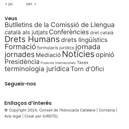
« jul.
set. »
Veus
Butlletins de la Comissió de Llengua
Conferències
català als jutjats
dret català
Drets Humans
drets lingüístics
Formació
jornada
formularis jurídics
Notícies
jornades
opinió
Mediació
Presidència
Taxes
Projectes Internacionals
terminologia jurídica
Torn d'Ofici
Segueix-nos
Enllaços d’interés
© Copyright 2024, Consell de l'Advocacia Catalana |
Contacta
|
Avís legal
| Creat per
IURISTEL
X
Back