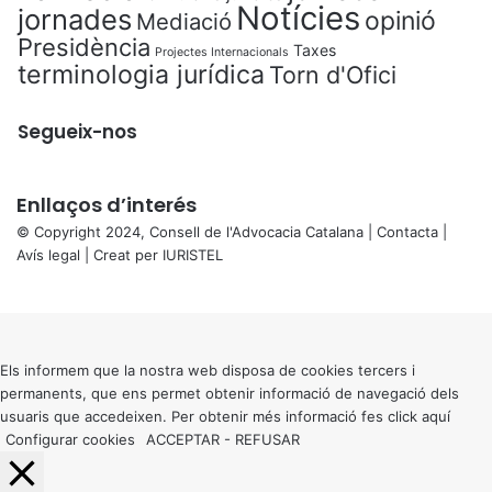
Notícies
jornades
opinió
Mediació
Presidència
Taxes
Projectes Internacionals
terminologia jurídica
Torn d'Ofici
Segueix-nos
Enllaços d’interés
© Copyright 2024, Consell de l'Advocacia Catalana |
Contacta
|
Avís legal
| Creat per
IURISTEL
X
Back
to
top
button
Els informem que la nostra web disposa de cookies tercers i
permanents, que ens permet obtenir informació de navegació dels
usuaris que accedeixen. Per obtenir més informació fes click
aquí
Configurar cookies
ACCEPTAR
-
REFUSAR