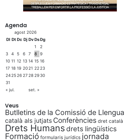
Agenda
agost 2026
Dl
Dt
Dc
Dj
Dv
Ds
Dg
1
2
3
4
5
6
7
8
9
10
11
12
13
14
15
16
17
18
19
20
21
22
23
24
25
26
27
28
29
30
31
« jul.
set. »
Veus
Butlletins de la Comissió de Llengua
Conferències
català als jutjats
dret català
Drets Humans
drets lingüístics
Formació
jornada
formularis jurídics