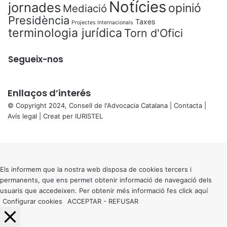
Notícies
jornades
opinió
Mediació
Presidència
Taxes
Projectes Internacionals
terminologia jurídica
Torn d'Ofici
Segueix-nos
Enllaços d’interés
© Copyright 2024, Consell de l'Advocacia Catalana |
Contacta
|
Avís legal
| Creat per
IURISTEL
X
Back
to
top
button
Els informem que la nostra web disposa de cookies tercers i
permanents, que ens permet obtenir informació de navegació dels
usuaris que accedeixen. Per obtenir més informació fes click
aquí
Configurar cookies
ACCEPTAR
-
REFUSAR