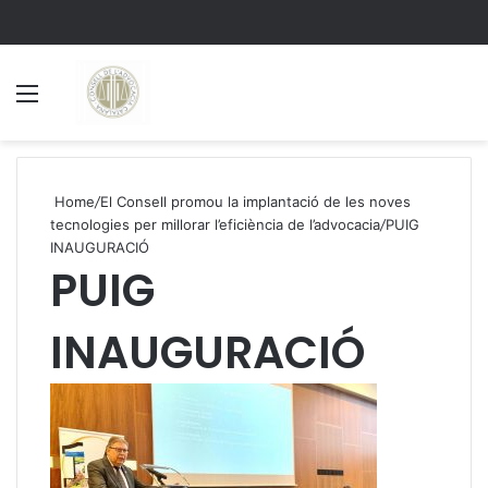
Menu
S
Home
/
El Consell promou la implantació de les noves
tecnologies per millorar l’eficiència de l’advocacia
/
PUIG
INAUGURACIÓ
PUIG
INAUGURACIÓ