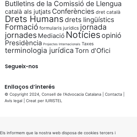
Butlletins de la Comissió de Llengua
Conferències
català als jutjats
dret català
Drets Humans
drets lingüístics
Formació
jornada
formularis jurídics
Notícies
jornades
opinió
Mediació
Presidència
Taxes
Projectes Internacionals
terminologia jurídica
Torn d'Ofici
Segueix-nos
Enllaços d’interés
© Copyright 2024, Consell de l'Advocacia Catalana |
Contacta
|
Avís legal
| Creat per
IURISTEL
X
Back
to
top
button
Els informem que la nostra web disposa de cookies tercers i