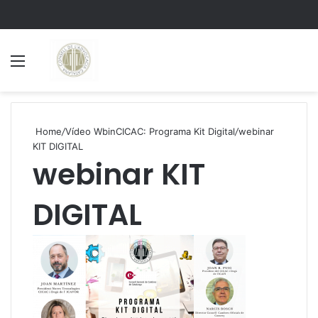
Menu
S
Home
/
Vídeo WbinCICAC: Programa Kit Digital
/
webinar
KIT DIGITAL
webinar KIT
DIGITAL