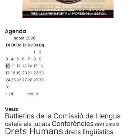
Agenda
agost 2026
Dl
Dt
Dc
Dj
Dv
Ds
Dg
1
2
3
4
5
6
7
8
9
10
11
12
13
14
15
16
17
18
19
20
21
22
23
24
25
26
27
28
29
30
31
« jul.
set. »
Veus
Butlletins de la Comissió de Llengua
Conferències
català als jutjats
dret català
Drets Humans
drets lingüístics