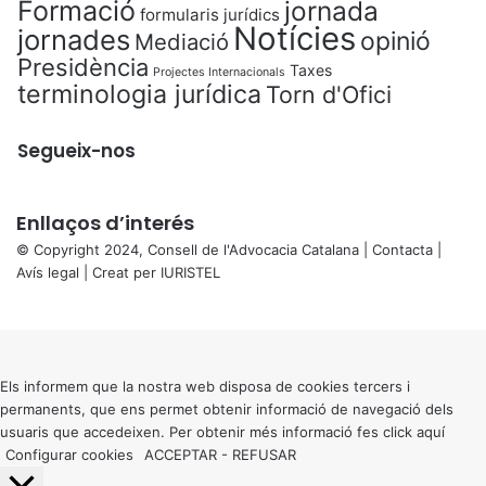
Formació
jornada
formularis jurídics
Notícies
jornades
opinió
Mediació
Presidència
Taxes
Projectes Internacionals
terminologia jurídica
Torn d'Ofici
Segueix-nos
Enllaços d’interés
© Copyright 2024, Consell de l'Advocacia Catalana |
Contacta
|
Avís legal
| Creat per
IURISTEL
X
Back
to
top
button
Els informem que la nostra web disposa de cookies tercers i
permanents, que ens permet obtenir informació de navegació dels
usuaris que accedeixen. Per obtenir més informació fes click
aquí
Configurar cookies
ACCEPTAR
-
REFUSAR