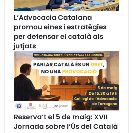
e
m
L’Advocacia Catalana
a
r
promou eines i estratègies
ç
per defensar el català als
p
e
jutjats
r
a
f
r
o
n
t
a
r
l
’
Reserva’t el 5 de maig: XVII
e
m
Jornada sobre l’Ús del Català
e