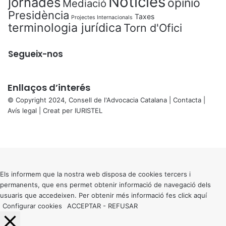
Notícies
jornades
opinió
Mediació
Presidència
Taxes
Projectes Internacionals
terminologia jurídica
Torn d'Ofici
Segueix-nos
Enllaços d’interés
© Copyright 2024, Consell de l'Advocacia Catalana |
Contacta
|
Avís legal
| Creat per
IURISTEL
X
Facebook
X
WhatsApp
Telegram
Viber
Back
to
top
button
Els informem que la nostra web disposa de cookies tercers i
permanents, que ens permet obtenir informació de navegació dels
usuaris que accedeixen. Per obtenir més informació fes click
aquí
Configurar cookies
ACCEPTAR
-
REFUSAR