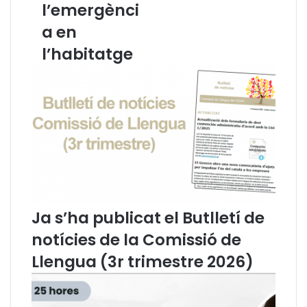
a
R
l’emergènci
l
S
a en
.
’
W
d
l’habitatge
b
e
i
l
n
'
C
A
I
d
C
v
A
o
C
c
:
a
I
c
m
i
Ja s’ha publicat el Butlletí de
p
a
l
C
notícies de la Comissió de
i
a
Llengua (3r trimestre 2026)
c
t
a
a
c
l
i
a