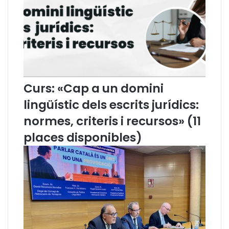
o
n
n
a
s
2
d
0
e
2
l
2
a
Curs: «Cap a un domini
l
l
lingüístic dels escrits jurídics:
e
normes, criteris i recursos» (11
i
1
places disponibles)
/
2
0
2
2
d
e
3
d