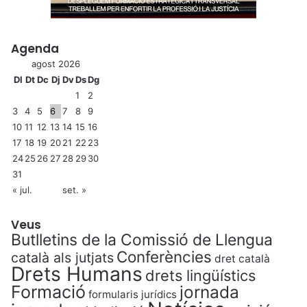
Agenda
agost 2026
Dl
Dt
Dc
Dj
Dv
Ds
Dg
1
2
3
4
5
6
7
8
9
10
11
12
13
14
15
16
17
18
19
20
21
22
23
24
25
26
27
28
29
30
31
« jul.
set. »
Veus
Butlletins de la Comissió de Llengua
Conferències
català als jutjats
dret català
Drets Humans
drets lingüístics
Formació
jornada
formularis jurídics