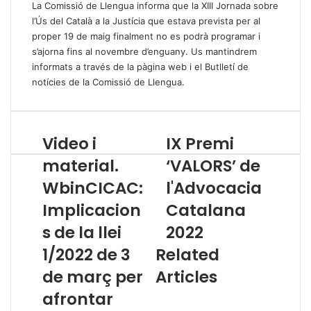
La Comissió de Llengua informa que la XIII Jornada sobre
l’Ús del Català a la Justícia que estava prevista per al
proper 19 de maig finalment no es podrà programar i
s’ajorna fins al novembre d’enguany. Us mantindrem
informats a través de la pàgina web i el
Butlletí de
notícies de la Comissió de Llengua
.
Video i
IX Premi
V
I
i
X
material.
‘VALORS’ de
d
P
WbinCICAC:
l'Advocacia
e
r
o
e
Implicacion
Catalana
i
m
m
s de la llei
i
2022
a
‘
1/2022 de 3
Related
t
V
e
A
de març per
Articles
r
L
afrontar
i
O