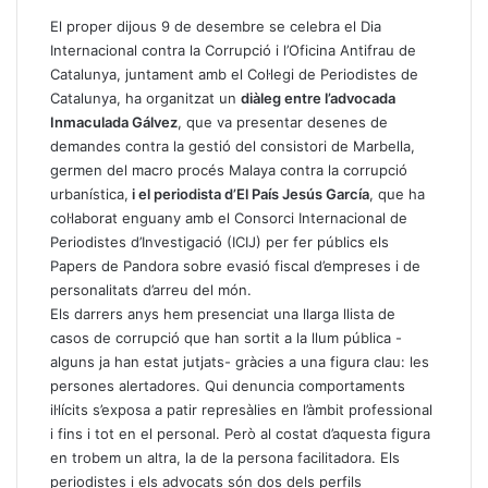
El proper dijous 9 de desembre se celebra el Dia
Internacional contra la Corrupció i l’Oficina Antifrau de
Catalunya, juntament amb el Col·legi de Periodistes de
Catalunya, ha organitzat un
diàleg entre l’advocada
Inmaculada Gálvez
, que va presentar desenes de
demandes contra la gestió del consistori de Marbella,
germen del macro procés Malaya contra la corrupció
urbanística,
i el periodista d’El País Jesús García
, que ha
col·laborat enguany amb el Consorci Internacional de
Periodistes d’Investigació (ICIJ) per fer públics els
Papers de Pandora sobre evasió fiscal d’empreses i de
personalitats d’arreu del món.
Els darrers anys hem presenciat una llarga llista de
casos de corrupció que han sortit a la llum pública -
alguns ja han estat jutjats- gràcies a una figura clau: les
persones alertadores. Qui denuncia comportaments
il·lícits s’exposa a patir represàlies en l’àmbit professional
i fins i tot en el personal. Però al costat d’aquesta figura
en trobem un altra, la de la persona facilitadora. Els
periodistes i els advocats són dos dels perfils