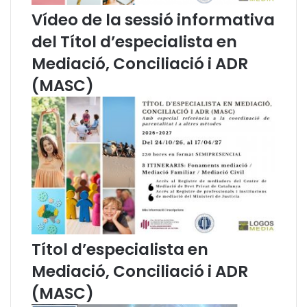
l
r
Vídeo de la sessió informativa
d
m
del Títol d’especialista en
e
a
l
r
Mediació, Conciliació i ADR
e
p
(MASC)
s
a
P
r
e
t
r
d
s
e
o
l
n
a
e
D
s
e
a
l
m
e
b
g
Títol d’especialista en
D
a
Mediació, Conciliació i ADR
i
c
s
i
(MASC)
c
ó