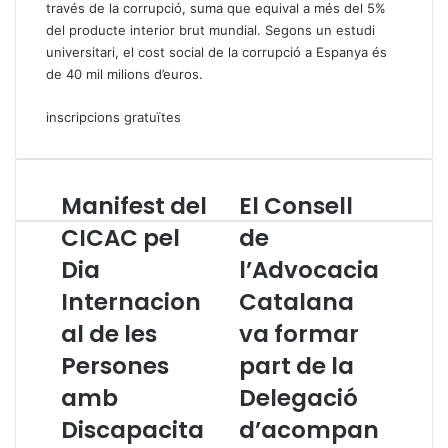
través de la corrupció, suma que equival a més del 5%
del producte interior brut mundial. Segons un estudi
universitari, el cost social de la corrupció a Espanya és
de 40 mil milions d’euros.
inscripcions gratuïtes
Manifest del
El Consell
M
E
a
l
CICAC pel
de
n
C
Dia
l’Advocacia
i
o
f
n
Internacion
Catalana
e
s
s
al de les
e
va formar
t
l
Persones
part de la
d
l
e
d
amb
Delegació
l
e
Discapacita
d’acompan
C
l