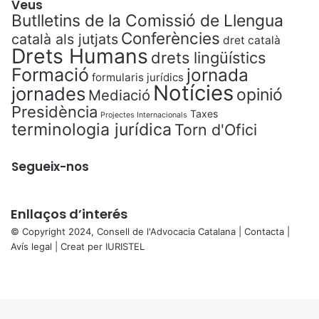
Veus
Butlletins de la Comissió de Llengua
Conferències
català als jutjats
dret català
Drets Humans
drets lingüístics
Formació
jornada
formularis jurídics
Notícies
jornades
opinió
Mediació
Presidència
Taxes
Projectes Internacionals
terminologia jurídica
Torn d'Ofici
Segueix-nos
Enllaços d’interés
© Copyright 2024, Consell de l'Advocacia Catalana |
Contacta
|
Avís legal
| Creat per
IURISTEL
X
Facebook
X
WhatsApp
Telegram
Viber
Back
to