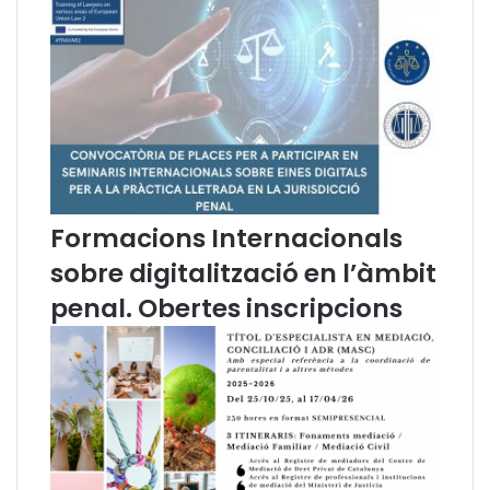
a
d
p
’
a
a
c
c
i
o
t
m
a
p
t
a
.
n
y
Formacions Internacionals
a
m
sobre digitalització en l’àmbit
e
penal. Obertes inscripcions
n
t
a
l
r
e
t
o