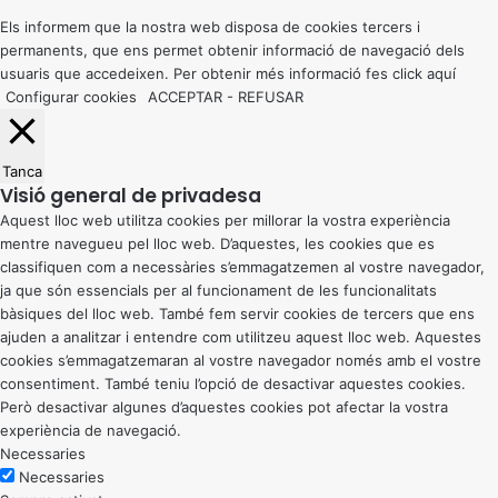
top
button
Els informem que la nostra web disposa de cookies tercers i
permanents, que ens permet obtenir informació de navegació dels
usuaris que accedeixen. Per obtenir més informació fes click
aquí
Configurar cookies
ACCEPTAR
-
REFUSAR
Tanca
Visió general de privadesa
Aquest lloc web utilitza cookies per millorar la vostra experiència
mentre navegueu pel lloc web. D’aquestes, les cookies que es
classifiquen com a necessàries s’emmagatzemen al vostre navegador,
ja que són essencials per al funcionament de les funcionalitats
bàsiques del lloc web. També fem servir cookies de tercers que ens
ajuden a analitzar i entendre com utilitzeu aquest lloc web. Aquestes
cookies s’emmagatzemaran al vostre navegador només amb el vostre
consentiment. També teniu l’opció de desactivar aquestes cookies.
Però desactivar algunes d’aquestes cookies pot afectar la vostra
experiència de navegació.
Necessaries
Necessaries