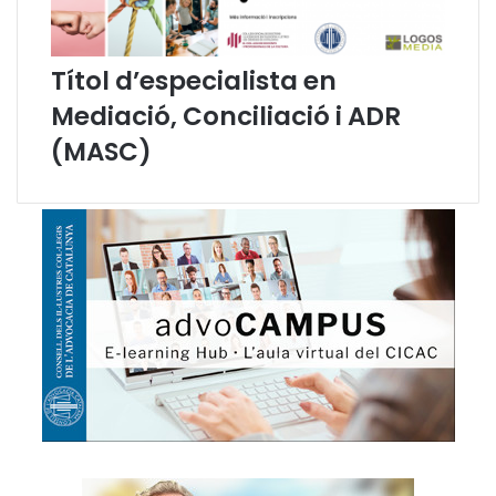
r
n
d
Títol d’especialista en
e
l
Mediació, Conciliació i ADR
a
(MASC)
d
e
f
e
n
s
o
r
a
d
e
D
D
H
H
M