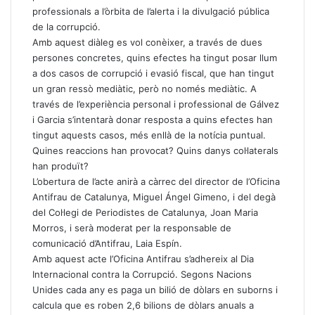
professionals a l’òrbita de l’alerta i la divulgació pública
de la corrupció.
Amb aquest diàleg es vol conèixer, a través de dues
persones concretes, quins efectes ha tingut posar llum
a dos casos de corrupció i evasió fiscal, que han tingut
un gran ressò mediàtic, però no només mediàtic. A
través de l’experiència personal i professional de Gálvez
i Garcia s’intentarà donar resposta a quins efectes han
tingut aquests casos, més enllà de la notícia puntual.
Quines reaccions han provocat? Quins danys col·laterals
han produït?
L’obertura de l’acte anirà a càrrec del director de l’Oficina
Antifrau de Catalunya, Miguel Ángel Gimeno, i del degà
del Col·legi de Periodistes de Catalunya, Joan Maria
Morros, i serà moderat per la responsable de
comunicació d’Antifrau, Laia Espín.
Amb aquest acte l’Oficina Antifrau s’adhereix al Dia
Internacional contra la Corrupció. Segons Nacions
Unides cada any es paga un bilió de dòlars en suborns i
calcula que es roben 2,6 bilions de dòlars anuals a