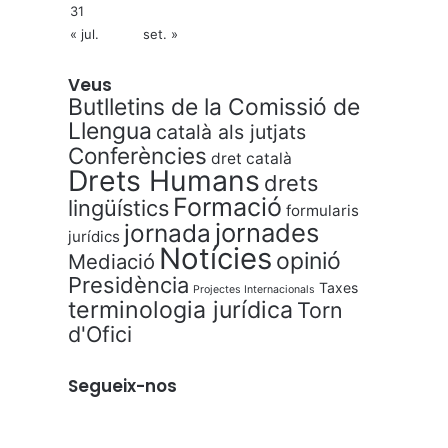
31
« jul.
set. »
Veus
Butlletins de la Comissió de
Llengua
català als jutjats
Conferències
dret català
Drets Humans
drets
Formació
lingüístics
formularis
jornades
jornada
jurídics
Notícies
opinió
Mediació
Presidència
Taxes
Projectes Internacionals
terminologia jurídica
Torn
d'Ofici
Segueix-nos