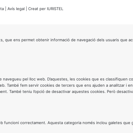
ta
|
Avís legal
| Creat per
IURISTEL
s, que ens permet obtenir informació de navegació dels usuaris que ac
ntre navegueu pel lloc web. D’aquestes, les cookies que es classifiquen
 web. També fem servir cookies de tercers que ens ajuden a analitzar i 
. També teniu l’opció de desactivar aquestes cookies. Però desactivar
 funcioni correctament. Aquesta categoria només inclou galetes que gar