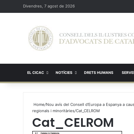
Divendres, 7 agost de 2026
EL CICAC
NOTÍCIES
DRETS HUMANS
SERVEI
Home
/
Nou avís del Consell d’Europa a Espanya a caus
regionals i minoritàries
/
Cat_CELROM
Cat_CELROM