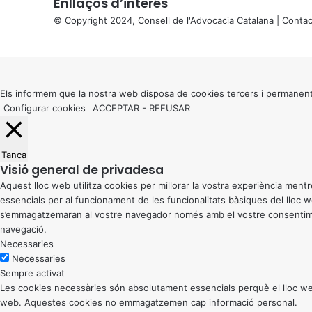
Enllaços d’interés
© Copyright 2024, Consell de l'Advocacia Catalana |
Contac
X
Back
to
top
button
Els informem que la nostra web disposa de cookies tercers i permanent
Configurar cookies
ACCEPTAR
-
REFUSAR
Tanca
Visió general de privadesa
Aquest lloc web utilitza cookies per millorar la vostra experiència me
essencials per al funcionament de les funcionalitats bàsiques del lloc
s’emmagatzemaran al vostre navegador només amb el vostre consentiment
navegació.
Necessaries
Necessaries
Sempre activat
Les cookies necessàries són absolutament essencials perquè el lloc web
web. Aquestes cookies no emmagatzemen cap informació personal.