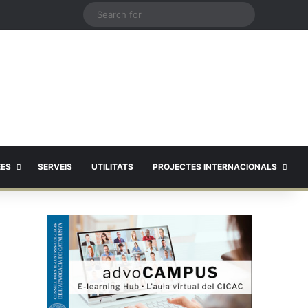
X
Search
for
EES
SERVEIS
UTILITATS
PROJECTES INTERNACIONALS