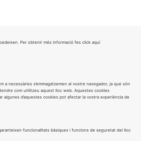
cedeixen. Per obtenir més informació fes click
aquí
 com a necessàries s’emmagatzemen al vostre navegador, ja que són
entendre com utilitzeu aquest lloc web. Aquestes cookies
 algunes d’aquestes cookies pot afectar la vostra experiència de
anteixen funcionalitats bàsiques i funcions de seguretat del lloc