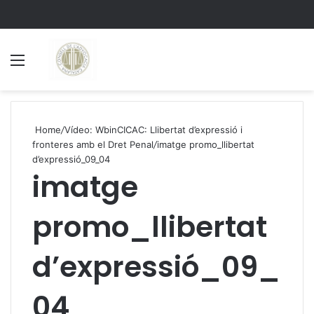
Menu
S
Home
/
Vídeo: WbinCICAC: Llibertat d’expressió i
fronteres amb el Dret Penal
/
imatge promo_llibertat
d’expressió_09_04
imatge
promo_llibertat
d’expressió_09_
04