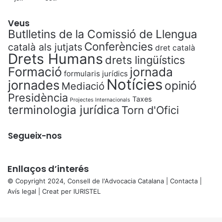
Veus
Butlletins de la Comissió de Llengua
Conferències
català als jutjats
dret català
Drets Humans
drets lingüístics
Formació
jornada
formularis jurídics
Notícies
jornades
opinió
Mediació
Presidència
Taxes
Projectes Internacionals
terminologia jurídica
Torn d'Ofici
Segueix-nos
Enllaços d’interés
© Copyright 2024, Consell de l'Advocacia Catalana |
Contacta
|
Avís legal
| Creat per
IURISTEL
X
Back