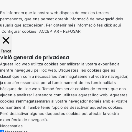
to
top
button
Els informem que la nostra web disposa de cookies tercers i
permanents, que ens permet obtenir informació de navegació dels
usuaris que accedeixen. Per obtenir més informació fes click
aquí
Configurar cookies
ACCEPTAR
-
REFUSAR
Tanca
Visió general de privadesa
Aquest lloc web utilitza cookies per millorar la vostra experiència
mentre navegueu pel lloc web. D’aquestes, les cookies que es
classifiquen com a necessàries s’emmagatzemen al vostre navegador,
ja que són essencials per al funcionament de les funcionalitats
bàsiques del lloc web. També fem servir cookies de tercers que ens
ajuden a analitzar i entendre com utilitzeu aquest lloc web. Aquestes
cookies s’emmagatzemaran al vostre navegador només amb el vostre
consentiment. També teniu l’opció de desactivar aquestes cookies.
Però desactivar algunes d’aquestes cookies pot afectar la vostra
experiència de navegació.
Necessaries