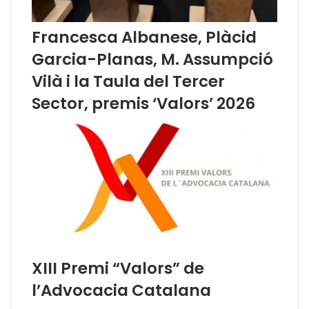
n
e
Francesca Albanese, Plàcid
s
a
Garcia-Planas, M. Assumpció
m
Vilà i la Taula del Tercer
b
d
Sector, premis ‘Valors’ 2026
i
s
c
a
p
a
c
i
t
a
t
XIII Premi “Valors” de
e
n
l’Advocacia Catalana
e