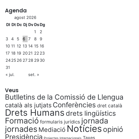
Agenda
agost 2026
Dl
Dt
Dc
Dj
Dv
Ds
Dg
1
2
3
4
5
6
7
8
9
10
11
12
13
14
15
16
17
18
19
20
21
22
23
24
25
26
27
28
29
30
31
« jul.
set. »
Veus
Butlletins de la Comissió de Llengua
Conferències
català als jutjats
dret català
Drets Humans
drets lingüístics
Formació
jornada
formularis jurídics
Notícies
jornades
opinió
Mediació
Presidència
Taxes
Projectes Internacionals