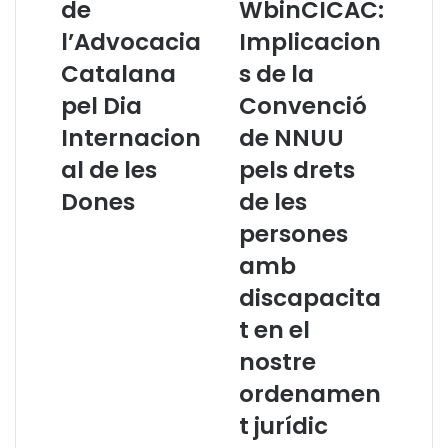
de
WbinCICAC:
m
d
l’Advocacia
Implicacion
p
e
a
o
Catalana
s de la
n
:
y
pel Dia
W
Convenció
a
b
Internacion
de NNUU
d
i
e
n
al de les
pels drets
l
C
Dones
de les
’
I
A
C
persones
d
A
amb
v
C
o
:
discapacita
c
I
t en el
a
m
c
p
nostre
i
l
ordenamen
a
i
C
c
t jurídic
a
a