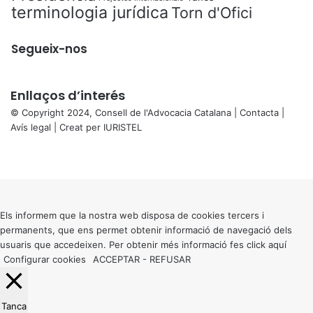
terminologia jurídica
Torn d'Ofici
Segueix-nos
Enllaços d’interés
© Copyright 2024, Consell de l'Advocacia Catalana |
Contacta
|
Avís legal
| Creat per
IURISTEL
X
Facebook
X
WhatsApp
Telegram
Viber
Back
to
top
button
Els informem que la nostra web disposa de cookies tercers i
permanents, que ens permet obtenir informació de navegació dels
usuaris que accedeixen. Per obtenir més informació fes click
aquí
Configurar cookies
ACCEPTAR
-
REFUSAR
Tanca