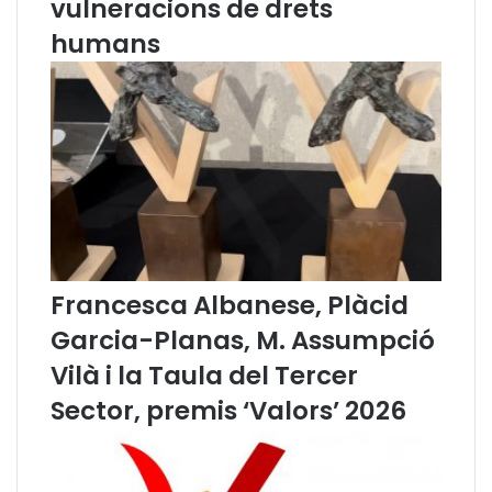
vulneracions de drets
o
n
humans
a
l
d
e
l
e
s
D
o
n
e
Francesca Albanese, Plàcid
s
Garcia-Planas, M. Assumpció
Vilà i la Taula del Tercer
Sector, premis ‘Valors’ 2026