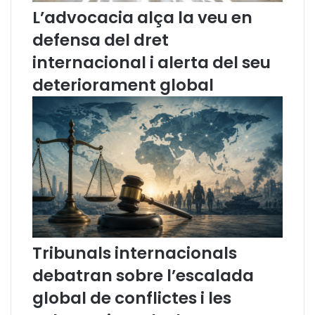
d
t
L’advocacia alça la veu en
e
a
defensa del dret
L
l
l
a
internacional i alerta del seu
e
n
n
a
deteriorament global
g
p
u
e
a
l
(
D
f
i
e
a
b
I
r
n
e
t
r
e
2
r
Tribunals internacionals
0
n
debatran sobre l’escalada
2
a
1
c
global de conflictes i les
)
i