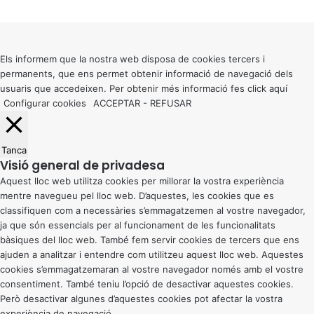
Facebook
X
WhatsApp
Telegram
Viber
Back
to
top
button
Els informem que la nostra web disposa de cookies tercers i
permanents, que ens permet obtenir informació de navegació dels
usuaris que accedeixen. Per obtenir més informació fes click
aquí
Configurar cookies
ACCEPTAR
-
REFUSAR
Tanca
Visió general de privadesa
Aquest lloc web utilitza cookies per millorar la vostra experiència
mentre navegueu pel lloc web. D’aquestes, les cookies que es
classifiquen com a necessàries s’emmagatzemen al vostre navegador,
ja que són essencials per al funcionament de les funcionalitats
bàsiques del lloc web. També fem servir cookies de tercers que ens
ajuden a analitzar i entendre com utilitzeu aquest lloc web. Aquestes
cookies s’emmagatzemaran al vostre navegador només amb el vostre
consentiment. També teniu l’opció de desactivar aquestes cookies.
Però desactivar algunes d’aquestes cookies pot afectar la vostra
experiència de navegació.