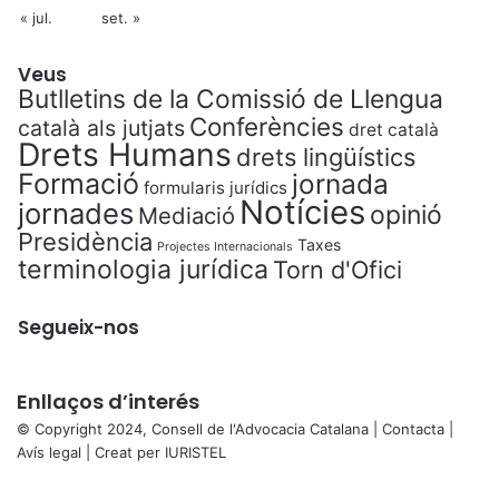
« jul.
set. »
Veus
Butlletins de la Comissió de Llengua
Conferències
català als jutjats
dret català
Drets Humans
drets lingüístics
Formació
jornada
formularis jurídics
Notícies
jornades
opinió
Mediació
Presidència
Taxes
Projectes Internacionals
terminologia jurídica
Torn d'Ofici
Segueix-nos
Enllaços d’interés
© Copyright 2024, Consell de l'Advocacia Catalana |
Contacta
|
Avís legal
| Creat per
IURISTEL
X