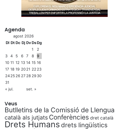
Agenda
agost 2026
Dl
Dt
Dc
Dj
Dv
Ds
Dg
1
2
3
4
5
6
7
8
9
10
11
12
13
14
15
16
17
18
19
20
21
22
23
24
25
26
27
28
29
30
31
« jul.
set. »
Veus
Butlletins de la Comissió de Llengua
Conferències
català als jutjats
dret català
Drets Humans
drets lingüístics