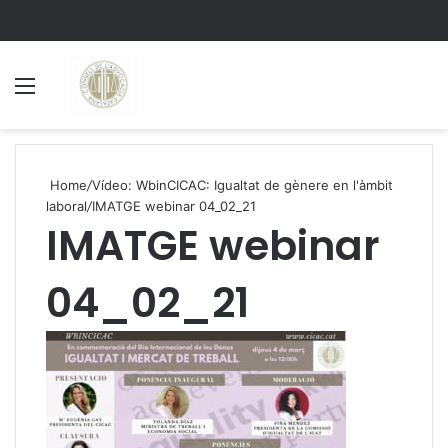
Menu
S
Home
/
Vídeo: WbinCICAC: Igualtat de gènere en l'àmbit
laboral
/
IMATGE webinar 04_02_21
IMATGE webinar
04_02_21