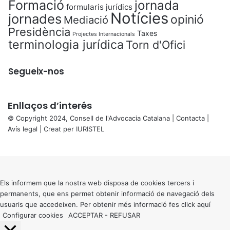
Formació
jornada
formularis jurídics
Notícies
jornades
opinió
Mediació
Presidència
Taxes
Projectes Internacionals
terminologia jurídica
Torn d'Ofici
Segueix-nos
Enllaços d’interés
© Copyright 2024, Consell de l'Advocacia Catalana |
Contacta
|
Avís legal
| Creat per
IURISTEL
X
Back
to
top
button
Els informem que la nostra web disposa de cookies tercers i
permanents, que ens permet obtenir informació de navegació dels
usuaris que accedeixen. Per obtenir més informació fes click
aquí
Configurar cookies
ACCEPTAR
-
REFUSAR