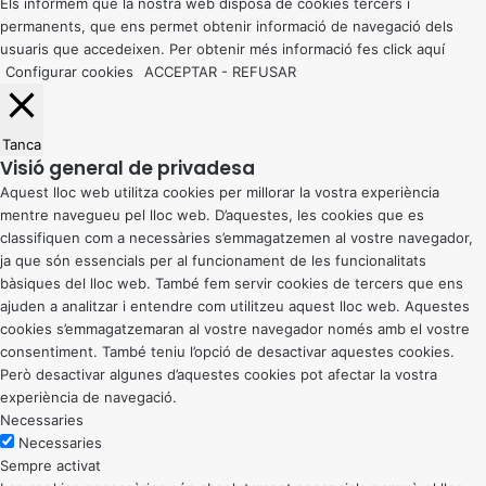
button
Els informem que la nostra web disposa de cookies tercers i
permanents, que ens permet obtenir informació de navegació dels
usuaris que accedeixen. Per obtenir més informació fes click
aquí
Configurar cookies
ACCEPTAR
-
REFUSAR
Tanca
Visió general de privadesa
Aquest lloc web utilitza cookies per millorar la vostra experiència
mentre navegueu pel lloc web. D’aquestes, les cookies que es
classifiquen com a necessàries s’emmagatzemen al vostre navegador,
ja que són essencials per al funcionament de les funcionalitats
bàsiques del lloc web. També fem servir cookies de tercers que ens
ajuden a analitzar i entendre com utilitzeu aquest lloc web. Aquestes
cookies s’emmagatzemaran al vostre navegador només amb el vostre
consentiment. També teniu l’opció de desactivar aquestes cookies.
Però desactivar algunes d’aquestes cookies pot afectar la vostra
experiència de navegació.
Necessaries
Necessaries
Sempre activat