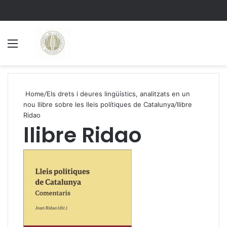
Menu
S
Home
/
Els drets i deures lingüístics, analitzats en un
nou llibre sobre les lleis polítiques de Catalunya
/
llibre
Ridao
llibre Ridao