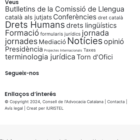
Veus
Butlletins de la Comissió de Llengua
Conferències
català als jutjats
dret català
Drets Humans
drets lingüístics
Formació
jornada
formularis jurídics
Notícies
jornades
opinió
Mediació
Presidència
Taxes
Projectes Internacionals
terminologia jurídica
Torn d'Ofici
Segueix-nos
Enllaços d’interés
© Copyright 2024, Consell de l'Advocacia Catalana |
Contacta
|
Avís legal
| Creat per
IURISTEL
X
Back
to
top