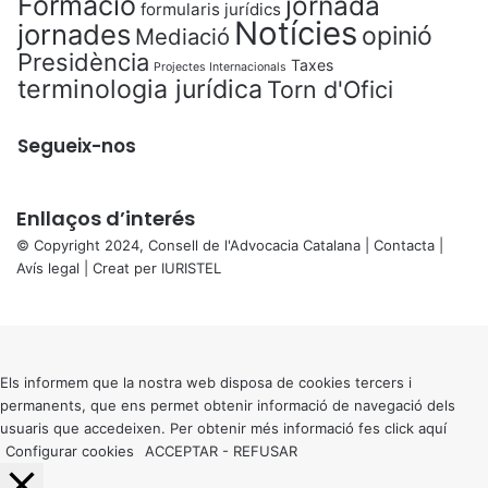
Formació
jornada
formularis jurídics
Notícies
jornades
opinió
Mediació
Presidència
Taxes
Projectes Internacionals
terminologia jurídica
Torn d'Ofici
Segueix-nos
Enllaços d’interés
© Copyright 2024, Consell de l'Advocacia Catalana |
Contacta
|
Avís legal
| Creat per
IURISTEL
X
Back
to
top
button
Els informem que la nostra web disposa de cookies tercers i
permanents, que ens permet obtenir informació de navegació dels
usuaris que accedeixen. Per obtenir més informació fes click
aquí
Configurar cookies
ACCEPTAR
-
REFUSAR