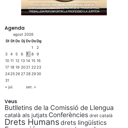
Agenda
agost 2026
Dl
Dt
Dc
Dj
Dv
Ds
Dg
1
2
3
4
5
6
7
8
9
10
11
12
13
14
15
16
17
18
19
20
21
22
23
24
25
26
27
28
29
30
31
« jul.
set. »
Veus
Butlletins de la Comissió de Llengua
Conferències
català als jutjats
dret català
Drets Humans
drets lingüístics