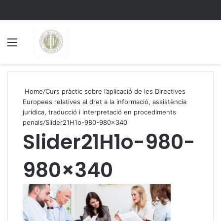
Menu
S
Home
/
Curs pràctic sobre l’aplicació de les Directives
Europees relatives al dret a la informació, assistència
jurídica, traducció i interpretació en procediments
penals
/
Slider21H1o-980-980×340
Slider21H1o-980-
980×340