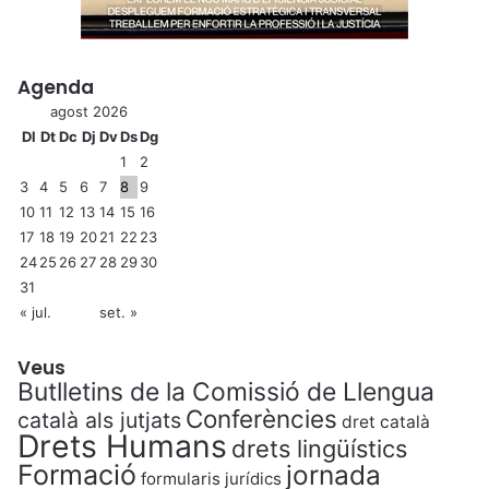
Agenda
agost 2026
Dl
Dt
Dc
Dj
Dv
Ds
Dg
1
2
3
4
5
6
7
8
9
10
11
12
13
14
15
16
17
18
19
20
21
22
23
24
25
26
27
28
29
30
31
« jul.
set. »
Veus
Butlletins de la Comissió de Llengua
Conferències
català als jutjats
dret català
Drets Humans
drets lingüístics
Formació
jornada
formularis jurídics