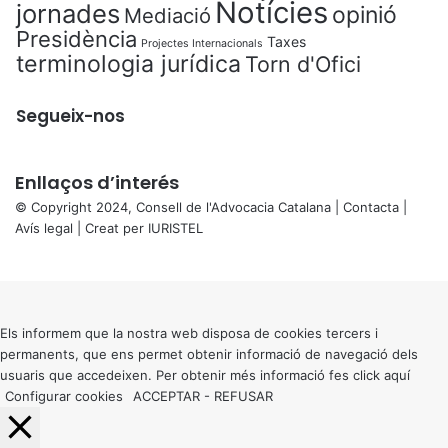
Notícies
jornades
opinió
Mediació
Presidència
Taxes
Projectes Internacionals
terminologia jurídica
Torn d'Ofici
Segueix-nos
Enllaços d’interés
© Copyright 2024, Consell de l'Advocacia Catalana |
Contacta
|
Avís legal
| Creat per
IURISTEL
X
Back
to
top
button
Els informem que la nostra web disposa de cookies tercers i
permanents, que ens permet obtenir informació de navegació dels
usuaris que accedeixen. Per obtenir més informació fes click
aquí
Configurar cookies
ACCEPTAR
-
REFUSAR