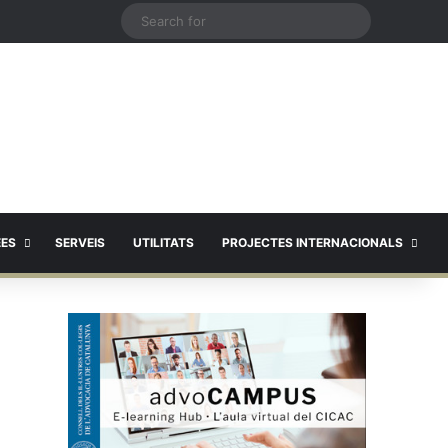
X
Search
for
EES
SERVEIS
UTILITATS
PROJECTES INTERNACIONALS