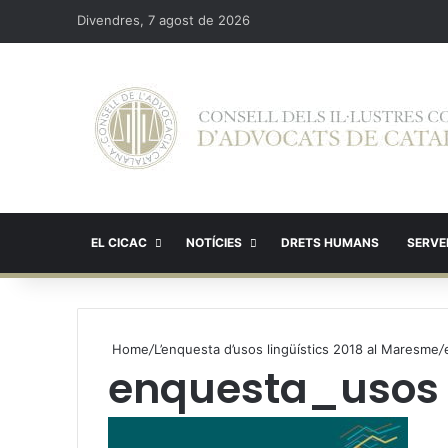
Divendres, 7 agost de 2026
EL CICAC
NOTÍCIES
DRETS HUMANS
SERVEI
Home
/
L’enquesta d’usos lingüístics 2018 al Maresme
/
enquesta_usos