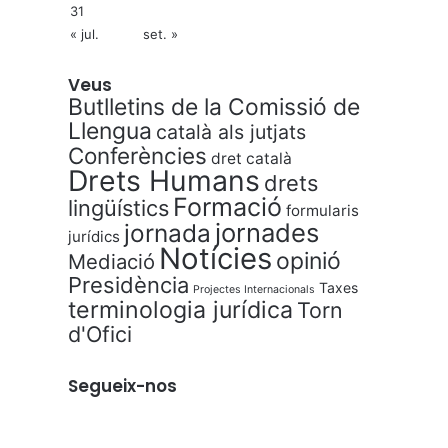
31
« jul.
set. »
Veus
Butlletins de la Comissió de
Llengua
català als jutjats
Conferències
dret català
Drets Humans
drets
Formació
lingüístics
formularis
jornades
jornada
jurídics
Notícies
opinió
Mediació
Presidència
Taxes
Projectes Internacionals
terminologia jurídica
Torn
d'Ofici
Segueix-nos