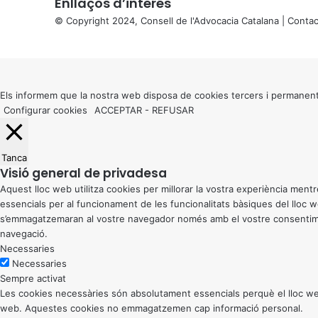
Enllaços d’interés
© Copyright 2024, Consell de l'Advocacia Catalana |
Contac
X
Back
to
top
button
Els informem que la nostra web disposa de cookies tercers i permanent
Configurar cookies
ACCEPTAR
-
REFUSAR
Tanca
Visió general de privadesa
Aquest lloc web utilitza cookies per millorar la vostra experiència me
essencials per al funcionament de les funcionalitats bàsiques del lloc
s’emmagatzemaran al vostre navegador només amb el vostre consentiment
navegació.
Necessaries
Necessaries
Sempre activat
Les cookies necessàries són absolutament essencials perquè el lloc web
web. Aquestes cookies no emmagatzemen cap informació personal.