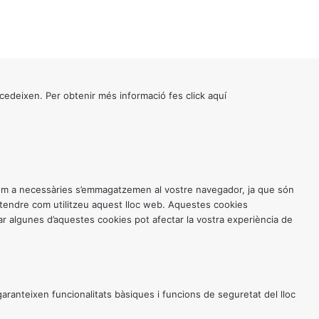
cedeixen. Per obtenir més informació fes click
aquí
 com a necessàries s’emmagatzemen al vostre navegador, ja que són
entendre com utilitzeu aquest lloc web. Aquestes cookies
 algunes d’aquestes cookies pot afectar la vostra experiència de
anteixen funcionalitats bàsiques i funcions de seguretat del lloc