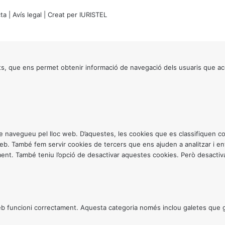
ta
|
Avís legal
| Creat per
IURISTEL
s, que ens permet obtenir informació de navegació dels usuaris que ac
ntre navegueu pel lloc web. D’aquestes, les cookies que es classifiquen
 web. També fem servir cookies de tercers que ens ajuden a analitzar i 
. També teniu l’opció de desactivar aquestes cookies. Però desactivar
 funcioni correctament. Aquesta categoria només inclou galetes que gar