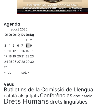
Agenda
agost 2026
Dl
Dt
Dc
Dj
Dv
Ds
Dg
1
2
3
4
5
6
7
8
9
10
11
12
13
14
15
16
17
18
19
20
21
22
23
24
25
26
27
28
29
30
31
« jul.
set. »
Veus
Butlletins de la Comissió de Llengua
Conferències
català als jutjats
dret català
Drets Humans
drets lingüístics