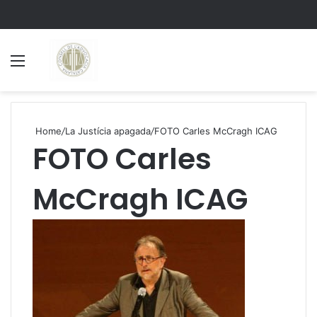
Menu
S
Home
/
La Justícia apagada
/
FOTO Carles McCragh ICAG
FOTO Carles
McCragh ICAG