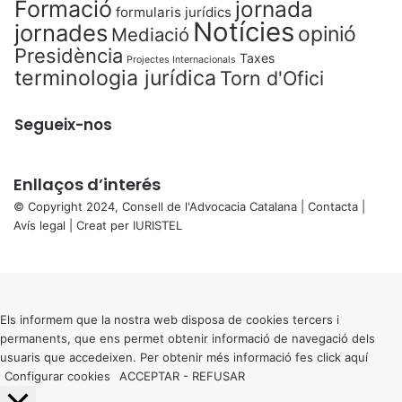
Formació
jornada
formularis jurídics
Notícies
jornades
opinió
Mediació
Presidència
Taxes
Projectes Internacionals
terminologia jurídica
Torn d'Ofici
Segueix-nos
Enllaços d’interés
© Copyright 2024, Consell de l'Advocacia Catalana |
Contacta
|
Avís legal
| Creat per
IURISTEL
X
Back
to
top
button
Els informem que la nostra web disposa de cookies tercers i
permanents, que ens permet obtenir informació de navegació dels
usuaris que accedeixen. Per obtenir més informació fes click
aquí
Configurar cookies
ACCEPTAR
-
REFUSAR