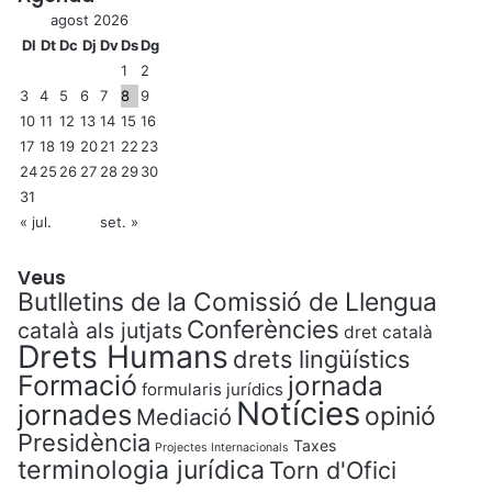
agost 2026
Dl
Dt
Dc
Dj
Dv
Ds
Dg
1
2
3
4
5
6
7
8
9
10
11
12
13
14
15
16
17
18
19
20
21
22
23
24
25
26
27
28
29
30
31
« jul.
set. »
Veus
Butlletins de la Comissió de Llengua
Conferències
català als jutjats
dret català
Drets Humans
drets lingüístics
Formació
jornada
formularis jurídics
Notícies
jornades
opinió
Mediació
Presidència
Taxes
Projectes Internacionals
terminologia jurídica
Torn d'Ofici