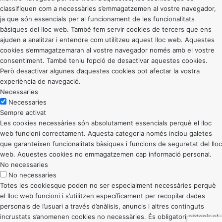
classifiquen com a necessàries s’emmagatzemen al vostre navegador,
ja que són essencials per al funcionament de les funcionalitats
bàsiques del lloc web. També fem servir cookies de tercers que ens
ajuden a analitzar i entendre com utilitzeu aquest lloc web. Aquestes
cookies s’emmagatzemaran al vostre navegador només amb el vostre
consentiment. També teniu l’opció de desactivar aquestes cookies.
Però desactivar algunes d’aquestes cookies pot afectar la vostra
experiència de navegació.
Necessaries
Necessaries
Sempre activat
Les cookies necessàries són absolutament essencials perquè el lloc
web funcioni correctament. Aquesta categoria només inclou galetes
que garanteixen funcionalitats bàsiques i funcions de seguretat del lloc
web. Aquestes cookies no emmagatzemen cap informació personal.
No necessaries
No necessaries
Totes les cookiesque poden no ser especialment necessàries perquè
el lloc web funcioni i s’utilitzen específicament per recopilar dades
personals de l’usuari a través d’anàlisis, anuncis i altres continguts
incrustats s’anomenen cookies no necessàries. És obligatori obtenir el