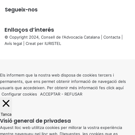
Segueix-nos
Enllaços d’interés
© Copyright 2024, Consell de l'Advocacia Catalana |
Contacta
|
Avís legal
| Creat per
IURISTEL
X
Back
to
top
button
Els informem que la nostra web disposa de cookies tercers i
permanents, que ens permet obtenir informació de navegació dels
usuaris que accedeixen. Per obtenir més informació fes click
aquí
Configurar cookies
ACCEPTAR
-
REFUSAR
Tanca
Visió general de privadesa
Aquest lloc web utilitza cookies per millorar la vostra experiència
mentre navegueu pel lloc web. D’aquestes, les cookies que es