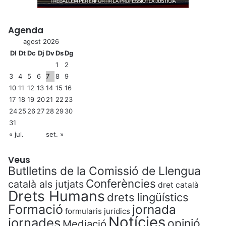
Agenda
agost 2026
Dl
Dt
Dc
Dj
Dv
Ds
Dg
1
2
3
4
5
6
7
8
9
10
11
12
13
14
15
16
17
18
19
20
21
22
23
24
25
26
27
28
29
30
31
« jul.
set. »
Veus
Butlletins de la Comissió de Llengua
Conferències
català als jutjats
dret català
Drets Humans
drets lingüístics
Formació
jornada
formularis jurídics
Notícies
jornades
opinió
Mediació