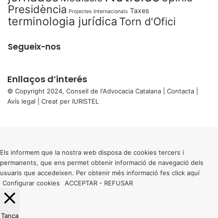
Presidència
Taxes
Projectes Internacionals
terminologia jurídica
Torn d'Ofici
Segueix-nos
Enllaços d’interés
© Copyright 2024, Consell de l'Advocacia Catalana |
Contacta
|
Avís legal
| Creat per
IURISTEL
X
Back
to
top
button
Els informem que la nostra web disposa de cookies tercers i
permanents, que ens permet obtenir informació de navegació dels
usuaris que accedeixen. Per obtenir més informació fes click
aquí
Configurar cookies
ACCEPTAR
-
REFUSAR
Tanca