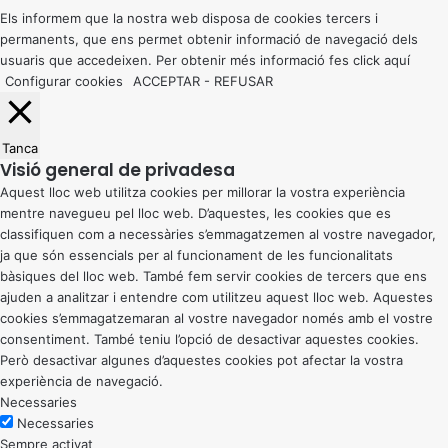
button
Els informem que la nostra web disposa de cookies tercers i
permanents, que ens permet obtenir informació de navegació dels
usuaris que accedeixen. Per obtenir més informació fes click
aquí
Configurar cookies
ACCEPTAR
-
REFUSAR
Tanca
Visió general de privadesa
Aquest lloc web utilitza cookies per millorar la vostra experiència
mentre navegueu pel lloc web. D’aquestes, les cookies que es
classifiquen com a necessàries s’emmagatzemen al vostre navegador,
ja que són essencials per al funcionament de les funcionalitats
bàsiques del lloc web. També fem servir cookies de tercers que ens
ajuden a analitzar i entendre com utilitzeu aquest lloc web. Aquestes
cookies s’emmagatzemaran al vostre navegador només amb el vostre
consentiment. També teniu l’opció de desactivar aquestes cookies.
Però desactivar algunes d’aquestes cookies pot afectar la vostra
experiència de navegació.
Necessaries
Necessaries
Sempre activat