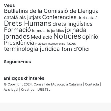
Veus
Butlletins de la Comissió de Llengua
Conferències
català als jutjats
dret català
Drets Humans
drets lingüístics
Formació
jornada
formularis jurídics
Notícies
jornades
opinió
Mediació
Presidència
Taxes
Projectes Internacionals
terminologia jurídica
Torn d'Ofici
Segueix-nos
Enllaços d’interés
© Copyright 2024, Consell de l'Advocacia Catalana |
Contacta
|
Avís legal
| Creat per
IURISTEL
X
Back
to
top