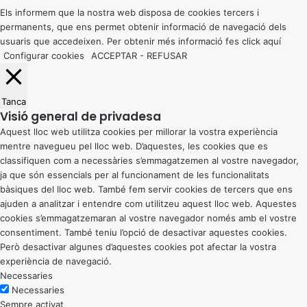
button
Els informem que la nostra web disposa de cookies tercers i
permanents, que ens permet obtenir informació de navegació dels
usuaris que accedeixen. Per obtenir més informació fes click
aquí
Configurar cookies
ACCEPTAR
-
REFUSAR
Tanca
Visió general de privadesa
Aquest lloc web utilitza cookies per millorar la vostra experiència
mentre navegueu pel lloc web. D’aquestes, les cookies que es
classifiquen com a necessàries s’emmagatzemen al vostre navegador,
ja que són essencials per al funcionament de les funcionalitats
bàsiques del lloc web. També fem servir cookies de tercers que ens
ajuden a analitzar i entendre com utilitzeu aquest lloc web. Aquestes
cookies s’emmagatzemaran al vostre navegador només amb el vostre
consentiment. També teniu l’opció de desactivar aquestes cookies.
Però desactivar algunes d’aquestes cookies pot afectar la vostra
experiència de navegació.
Necessaries
Necessaries
Sempre activat