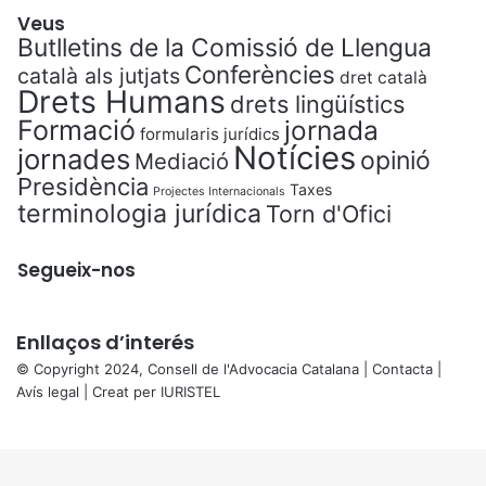
Veus
Butlletins de la Comissió de Llengua
Conferències
català als jutjats
dret català
Drets Humans
drets lingüístics
Formació
jornada
formularis jurídics
Notícies
jornades
opinió
Mediació
Presidència
Taxes
Projectes Internacionals
terminologia jurídica
Torn d'Ofici
Segueix-nos
Enllaços d’interés
© Copyright 2024, Consell de l'Advocacia Catalana |
Contacta
|
Avís legal
| Creat per
IURISTEL
X
Back
to
top