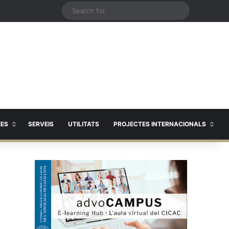
X
Search
for
EES
SERVEIS
UTILITATS
PROJECTES INTERNACIONALS