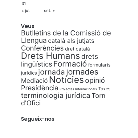
31
« jul.
set. »
Veus
Butlletins de la Comissió de
Llengua
català als jutjats
Conferències
dret català
Drets Humans
drets
Formació
lingüístics
formularis
jornades
jornada
jurídics
Notícies
opinió
Mediació
Presidència
Taxes
Projectes Internacionals
terminologia jurídica
Torn
d'Ofici
Segueix-nos