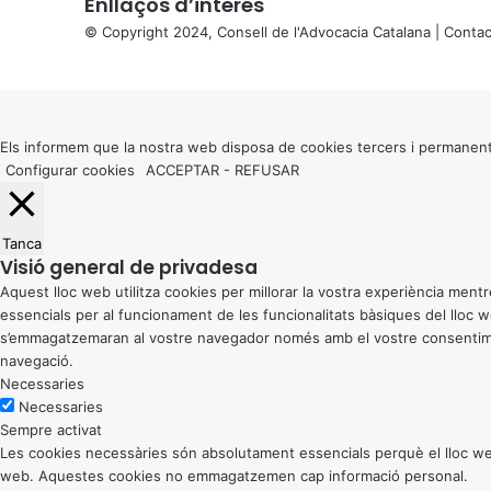
Enllaços d’interés
© Copyright 2024, Consell de l'Advocacia Catalana |
Contac
X
Back
to
top
button
Els informem que la nostra web disposa de cookies tercers i permanent
Configurar cookies
ACCEPTAR
-
REFUSAR
Tanca
Visió general de privadesa
Aquest lloc web utilitza cookies per millorar la vostra experiència me
essencials per al funcionament de les funcionalitats bàsiques del lloc
s’emmagatzemaran al vostre navegador només amb el vostre consentiment
navegació.
Necessaries
Necessaries
Sempre activat
Les cookies necessàries són absolutament essencials perquè el lloc web
web. Aquestes cookies no emmagatzemen cap informació personal.