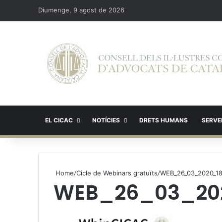
Diumenge, 9 agost de 2026
EL CICAC
NOTÍCIES
DRETS HUMANS
SERVEI
Home
/
Cicle de Webinars gratuïts
/
WEB_26_03_2020_18
WEB_26_03_20