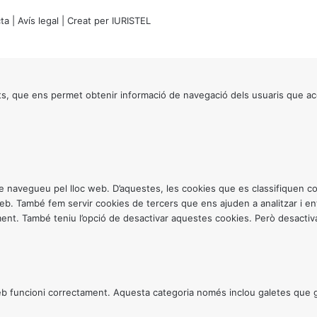
ta
|
Avís legal
| Creat per
IURISTEL
s, que ens permet obtenir informació de navegació dels usuaris que ac
ntre navegueu pel lloc web. D’aquestes, les cookies que es classifiquen
 web. També fem servir cookies de tercers que ens ajuden a analitzar i 
. També teniu l’opció de desactivar aquestes cookies. Però desactivar
 funcioni correctament. Aquesta categoria només inclou galetes que gar