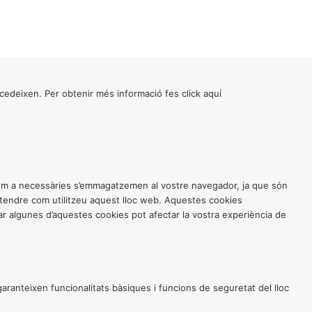
cedeixen. Per obtenir més informació fes click
aquí
 com a necessàries s’emmagatzemen al vostre navegador, ja que són
entendre com utilitzeu aquest lloc web. Aquestes cookies
 algunes d’aquestes cookies pot afectar la vostra experiència de
anteixen funcionalitats bàsiques i funcions de seguretat del lloc