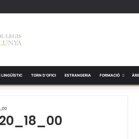
 LINGÜÍSTIC
TORN D’OFICI
ESTRANGERIA
FORMACIÓ
ÀR
_00
20_18_00