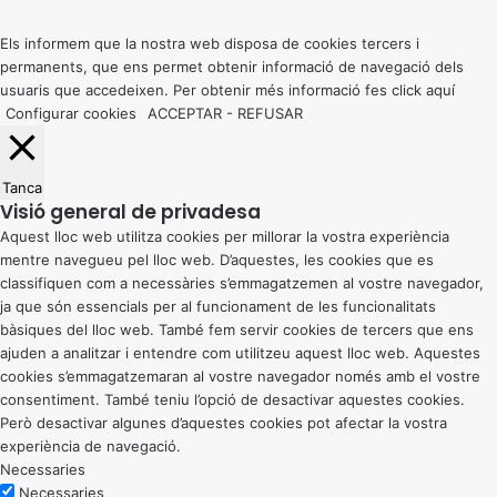
top
button
Els informem que la nostra web disposa de cookies tercers i
permanents, que ens permet obtenir informació de navegació dels
usuaris que accedeixen. Per obtenir més informació fes click
aquí
Configurar cookies
ACCEPTAR
-
REFUSAR
Tanca
Visió general de privadesa
Aquest lloc web utilitza cookies per millorar la vostra experiència
mentre navegueu pel lloc web. D’aquestes, les cookies que es
classifiquen com a necessàries s’emmagatzemen al vostre navegador,
ja que són essencials per al funcionament de les funcionalitats
bàsiques del lloc web. També fem servir cookies de tercers que ens
ajuden a analitzar i entendre com utilitzeu aquest lloc web. Aquestes
cookies s’emmagatzemaran al vostre navegador només amb el vostre
consentiment. També teniu l’opció de desactivar aquestes cookies.
Però desactivar algunes d’aquestes cookies pot afectar la vostra
experiència de navegació.
Necessaries
Necessaries