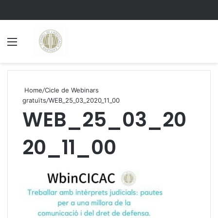
Menu
S
Home
/
Cicle de Webinars
gratuïts
/
WEB_25_03_2020_11_00
WEB_25_03_20
20_11_00