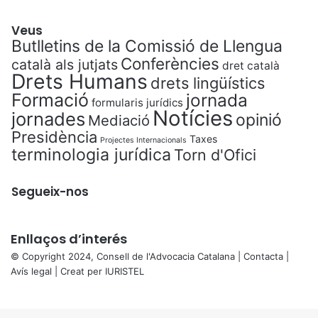
Veus
Butlletins de la Comissió de Llengua
Conferències
català als jutjats
dret català
Drets Humans
drets lingüístics
Formació
jornada
formularis jurídics
Notícies
jornades
opinió
Mediació
Presidència
Taxes
Projectes Internacionals
terminologia jurídica
Torn d'Ofici
Segueix-nos
Enllaços d’interés
© Copyright 2024, Consell de l'Advocacia Catalana |
Contacta
|
Avís legal
| Creat per
IURISTEL
X
Back
to