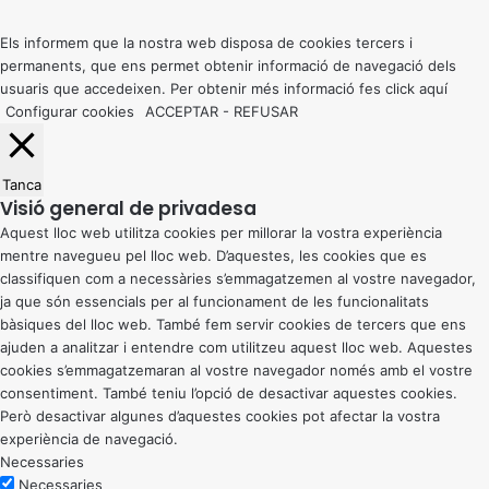
top
button
Els informem que la nostra web disposa de cookies tercers i
permanents, que ens permet obtenir informació de navegació dels
usuaris que accedeixen. Per obtenir més informació fes click
aquí
Configurar cookies
ACCEPTAR
-
REFUSAR
Tanca
Visió general de privadesa
Aquest lloc web utilitza cookies per millorar la vostra experiència
mentre navegueu pel lloc web. D’aquestes, les cookies que es
classifiquen com a necessàries s’emmagatzemen al vostre navegador,
ja que són essencials per al funcionament de les funcionalitats
bàsiques del lloc web. També fem servir cookies de tercers que ens
ajuden a analitzar i entendre com utilitzeu aquest lloc web. Aquestes
cookies s’emmagatzemaran al vostre navegador només amb el vostre
consentiment. També teniu l’opció de desactivar aquestes cookies.
Però desactivar algunes d’aquestes cookies pot afectar la vostra
experiència de navegació.
Necessaries
Necessaries