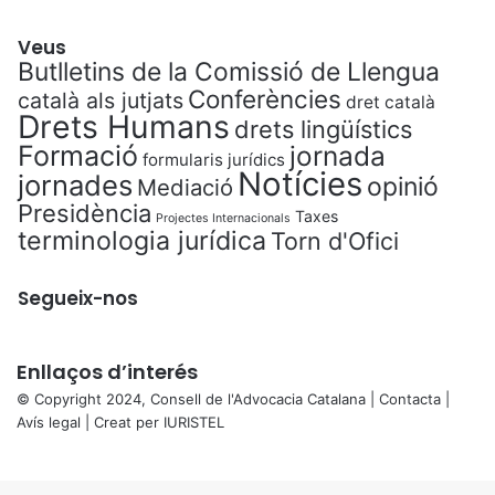
Veus
Butlletins de la Comissió de Llengua
Conferències
català als jutjats
dret català
Drets Humans
drets lingüístics
Formació
jornada
formularis jurídics
Notícies
jornades
opinió
Mediació
Presidència
Taxes
Projectes Internacionals
terminologia jurídica
Torn d'Ofici
Segueix-nos
Enllaços d’interés
© Copyright 2024, Consell de l'Advocacia Catalana |
Contacta
|
Avís legal
| Creat per
IURISTEL
X
Back
to