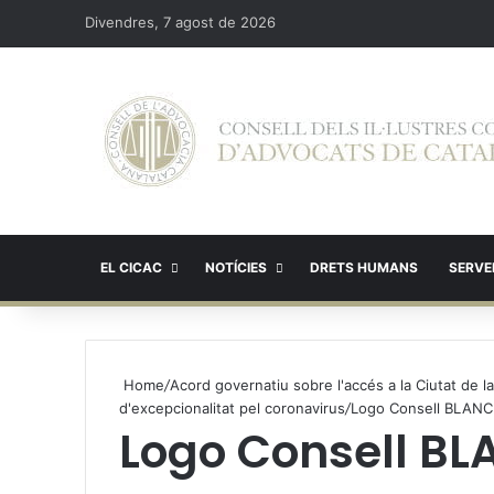
Divendres, 7 agost de 2026
EL CICAC
NOTÍCIES
DRETS HUMANS
SERVEI
Home
/
Acord governatiu sobre l'accés a la Ciutat de la
d'excepcionalitat pel coronavirus
/
Logo Consell BLANC
Logo Consell BL