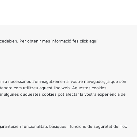
cedeixen. Per obtenir més informació fes click
aquí
 com a necessàries s’emmagatzemen al vostre navegador, ja que són
entendre com utilitzeu aquest lloc web. Aquestes cookies
 algunes d’aquestes cookies pot afectar la vostra experiència de
anteixen funcionalitats bàsiques i funcions de seguretat del lloc