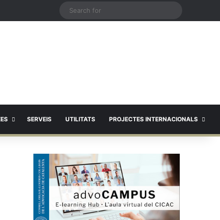
X
Search
for
EES
SERVEIS
UTILITATS
PROJECTES INTERNACIONALS