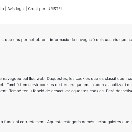
ta
|
Avís legal
| Creat per
IURISTEL
s, que ens permet obtenir informació de navegació dels usuaris que ac
ntre navegueu pel lloc web. D’aquestes, les cookies que es classifiquen
 web. També fem servir cookies de tercers que ens ajuden a analitzar i 
. També teniu l’opció de desactivar aquestes cookies. Però desactivar
 funcioni correctament. Aquesta categoria només inclou galetes que gar