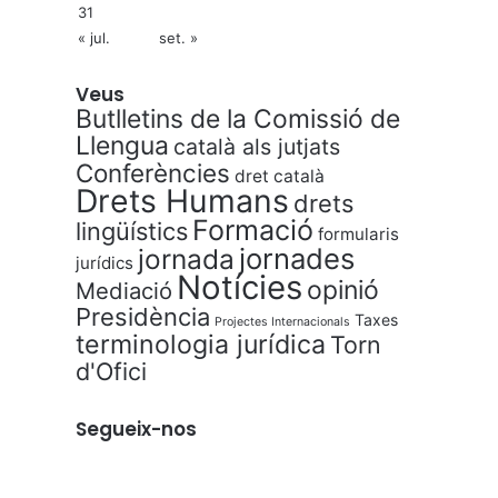
31
« jul.
set. »
Veus
Butlletins de la Comissió de
Llengua
català als jutjats
Conferències
dret català
Drets Humans
drets
Formació
lingüístics
formularis
jornades
jornada
jurídics
Notícies
opinió
Mediació
Presidència
Taxes
Projectes Internacionals
terminologia jurídica
Torn
d'Ofici
Segueix-nos