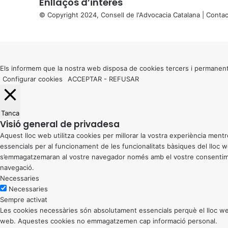
Enllaços d’interés
© Copyright 2024, Consell de l'Advocacia Catalana |
Contac
X
Back
to
top
button
Els informem que la nostra web disposa de cookies tercers i permanent
Configurar cookies
ACCEPTAR
-
REFUSAR
Tanca
Visió general de privadesa
Aquest lloc web utilitza cookies per millorar la vostra experiència me
essencials per al funcionament de les funcionalitats bàsiques del lloc
s’emmagatzemaran al vostre navegador només amb el vostre consentiment
navegació.
Necessaries
Necessaries
Sempre activat
Les cookies necessàries són absolutament essencials perquè el lloc web
web. Aquestes cookies no emmagatzemen cap informació personal.