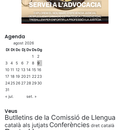
Agenda
agost 2026
Dl
Dt
Dc
Dj
Dv
Ds
Dg
1
2
3
4
5
6
7
8
9
10
11
12
13
14
15
16
17
18
19
20
21
22
23
24
25
26
27
28
29
30
31
« jul.
set. »
Veus
Butlletins de la Comissió de Llengua
Conferències
català als jutjats
dret català