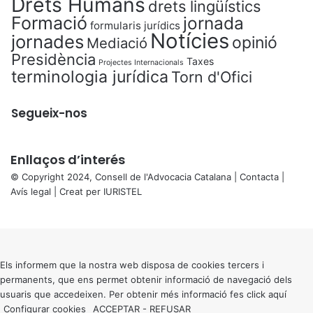
Drets Humans
drets lingüístics
Formació
jornada
formularis jurídics
Notícies
jornades
opinió
Mediació
Presidència
Taxes
Projectes Internacionals
terminologia jurídica
Torn d'Ofici
Segueix-nos
Enllaços d’interés
© Copyright 2024, Consell de l'Advocacia Catalana |
Contacta
|
Avís legal
| Creat per
IURISTEL
X
Back
to
top
button
Els informem que la nostra web disposa de cookies tercers i
permanents, que ens permet obtenir informació de navegació dels
usuaris que accedeixen. Per obtenir més informació fes click
aquí
Configurar cookies
ACCEPTAR
-
REFUSAR