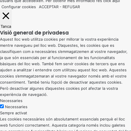
usuaris que accedeixen. Per obtenir més informació fes click
aquí
Configurar cookies
ACCEPTAR
-
REFUSAR
Tanca
Visió general de privadesa
Aquest lloc web utilitza cookies per millorar la vostra experiència
mentre navegueu pel lloc web. D’aquestes, les cookies que es
classifiquen com a necessàries s’emmagatzemen al vostre navegador,
ja que són essencials per al funcionament de les funcionalitats
bàsiques del lloc web. També fem servir cookies de tercers que ens
ajuden a analitzar i entendre com utilitzeu aquest lloc web. Aquestes
cookies s’emmagatzemaran al vostre navegador només amb el vostre
consentiment. També teniu l’opció de desactivar aquestes cookies.
Però desactivar algunes d’aquestes cookies pot afectar la vostra
experiència de navegació.
Necessaries
Necessaries
Sempre activat
Les cookies necessàries són absolutament essencials perquè el lloc
web funcioni correctament. Aquesta categoria només inclou galetes