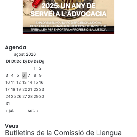
Agenda
agost 2026
Dl
Dt
Dc
Dj
Dv
Ds
Dg
1
2
3
4
5
6
7
8
9
10
11
12
13
14
15
16
17
18
19
20
21
22
23
24
25
26
27
28
29
30
31
« jul.
set. »
Veus
Butlletins de la Comissió de Llengua