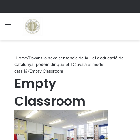
Menu
S
Home
/
Davant la nova sentència de la Llei d’educació de
Catalunya, podem dir que el TC avala el model
català?
/
Empty Classroom
Empty
Classroom