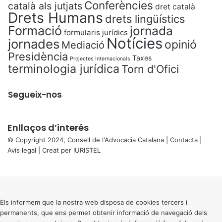
Conferències
català als jutjats
dret català
Drets Humans
drets lingüístics
Formació
jornada
formularis jurídics
Notícies
jornades
opinió
Mediació
Presidència
Taxes
Projectes Internacionals
terminologia jurídica
Torn d'Ofici
Segueix-nos
Enllaços d’interés
© Copyright 2024, Consell de l'Advocacia Catalana |
Contacta
|
Avís legal
| Creat per
IURISTEL
X
Back
to
top
button
Els informem que la nostra web disposa de cookies tercers i
permanents, que ens permet obtenir informació de navegació dels