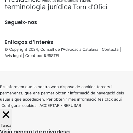
Taxes
Projectes Internacionals
terminologia jurídica
Torn d'Ofici
Segueix-nos
Enllaços d’interés
© Copyright 2024, Consell de l'Advocacia Catalana |
Contacta
|
Avís legal
| Creat per
IURISTEL
X
Back
to
top
button
Els informem que la nostra web disposa de cookies tercers i
permanents, que ens permet obtenir informació de navegació dels
usuaris que accedeixen. Per obtenir més informació fes click
aquí
Configurar cookies
ACCEPTAR
-
REFUSAR
Tanca
Visió general de privadesa