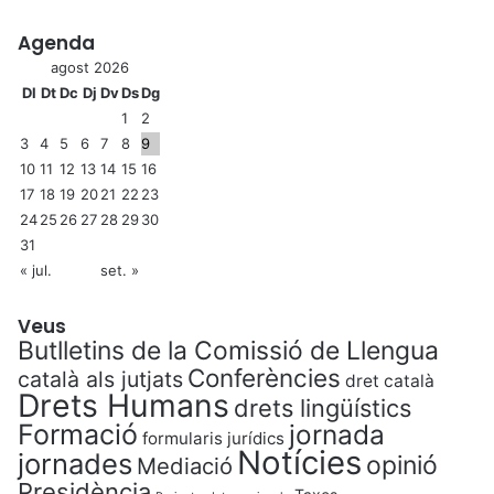
Agenda
agost 2026
Dl
Dt
Dc
Dj
Dv
Ds
Dg
1
2
3
4
5
6
7
8
9
10
11
12
13
14
15
16
17
18
19
20
21
22
23
24
25
26
27
28
29
30
31
« jul.
set. »
Veus
Butlletins de la Comissió de Llengua
Conferències
català als jutjats
dret català
Drets Humans
drets lingüístics
Formació
jornada
formularis jurídics
Notícies
jornades
opinió
Mediació
Presidència