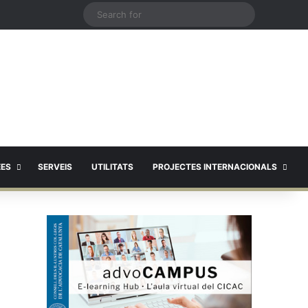
X
Search
for
EES
SERVEIS
UTILITATS
PROJECTES INTERNACIONALS