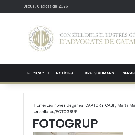
Dijous, 6 agost de 2026
EL CICAC
NOTÍCIES
DRETS HUMANS
SERVEI
Home
/
Les noves deganes ICAATOR i ICASF, Marta Mar
conselleres
/
FOTOGRUP
FOTOGRUP