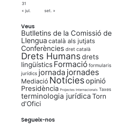
31
« jul.
set. »
Veus
Butlletins de la Comissió de
Llengua
català als jutjats
Conferències
dret català
Drets Humans
drets
Formació
lingüístics
formularis
jornades
jornada
jurídics
Notícies
opinió
Mediació
Presidència
Taxes
Projectes Internacionals
terminologia jurídica
Torn
d'Ofici
Segueix-nos