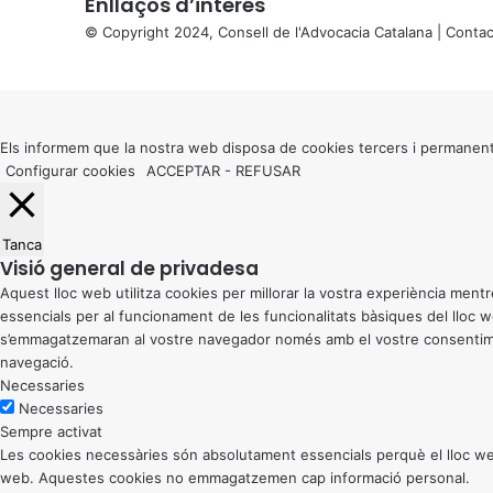
Enllaços d’interés
© Copyright 2024, Consell de l'Advocacia Catalana |
Contac
X
Back
to
top
button
Els informem que la nostra web disposa de cookies tercers i permanent
Configurar cookies
ACCEPTAR
-
REFUSAR
Tanca
Visió general de privadesa
Aquest lloc web utilitza cookies per millorar la vostra experiència me
essencials per al funcionament de les funcionalitats bàsiques del lloc
s’emmagatzemaran al vostre navegador només amb el vostre consentiment
navegació.
Necessaries
Necessaries
Sempre activat
Les cookies necessàries són absolutament essencials perquè el lloc web
web. Aquestes cookies no emmagatzemen cap informació personal.