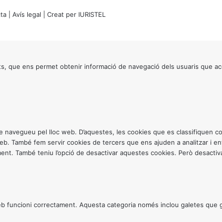
ta
|
Avís legal
| Creat per
IURISTEL
s, que ens permet obtenir informació de navegació dels usuaris que ac
ntre navegueu pel lloc web. D’aquestes, les cookies que es classifiquen
 web. També fem servir cookies de tercers que ens ajuden a analitzar i 
. També teniu l’opció de desactivar aquestes cookies. Però desactivar
 funcioni correctament. Aquesta categoria només inclou galetes que gar