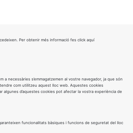
cedeixen. Per obtenir més informació fes click
aquí
 com a necessàries s’emmagatzemen al vostre navegador, ja que són
entendre com utilitzeu aquest lloc web. Aquestes cookies
 algunes d’aquestes cookies pot afectar la vostra experiència de
anteixen funcionalitats bàsiques i funcions de seguretat del lloc