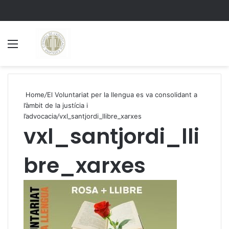
Menu
S
Home
/
El Voluntariat per la llengua es va consolidant a
l’àmbit de la justícia i
l’advocacia
/
vxl_santjordi_llibre_xarxes
vxl_santjordi_lli
bre_xarxes