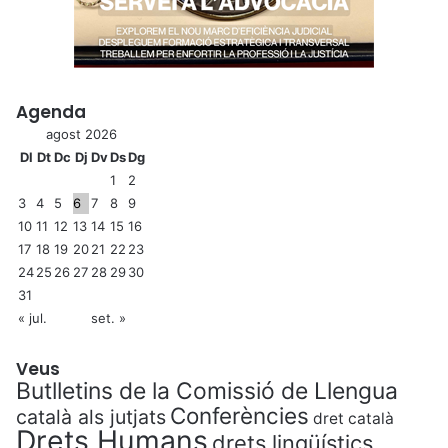
Agenda
agost 2026
Dl
Dt
Dc
Dj
Dv
Ds
Dg
1
2
3
4
5
6
7
8
9
10
11
12
13
14
15
16
17
18
19
20
21
22
23
24
25
26
27
28
29
30
31
« jul.
set. »
Veus
Butlletins de la Comissió de Llengua
Conferències
català als jutjats
dret català
Drets Humans
drets lingüístics