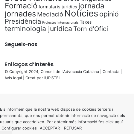
Formació
jornada
formularis jurídics
Notícies
jornades
opinió
Mediació
Presidència
Taxes
Projectes Internacionals
terminologia jurídica
Torn d'Ofici
Segueix-nos
Enllaços d’interés
© Copyright 2024, Consell de l'Advocacia Catalana |
Contacta
|
Avís legal
| Creat per
IURISTEL
X
Back
to
top
button
Els informem que la nostra web disposa de cookies tercers i
permanents, que ens permet obtenir informació de navegació dels
usuaris que accedeixen. Per obtenir més informació fes click
aquí
Configurar cookies
ACCEPTAR
-
REFUSAR