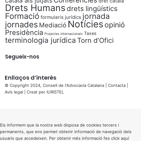
català als jutjats
dret català
Drets Humans
drets lingüístics
Formació
jornada
formularis jurídics
Notícies
jornades
opinió
Mediació
Presidència
Taxes
Projectes Internacionals
terminologia jurídica
Torn d'Ofici
Segueix-nos
Enllaços d’interés
© Copyright 2024, Consell de l'Advocacia Catalana |
Contacta
|
Avís legal
| Creat per
IURISTEL
X
Back
to
top
button
Els informem que la nostra web disposa de cookies tercers i
permanents, que ens permet obtenir informació de navegació dels
usuaris que accedeixen. Per obtenir més informació fes click
aquí