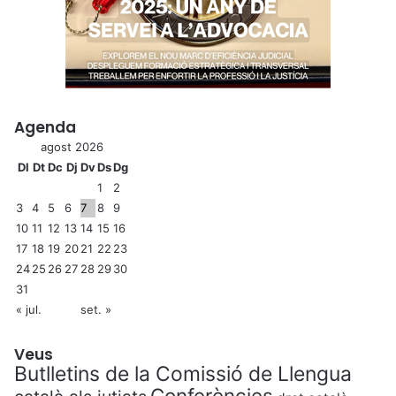
Agenda
agost 2026
Dl
Dt
Dc
Dj
Dv
Ds
Dg
1
2
3
4
5
6
7
8
9
10
11
12
13
14
15
16
17
18
19
20
21
22
23
24
25
26
27
28
29
30
31
« jul.
set. »
Veus
Butlletins de la Comissió de Llengua
Conferències