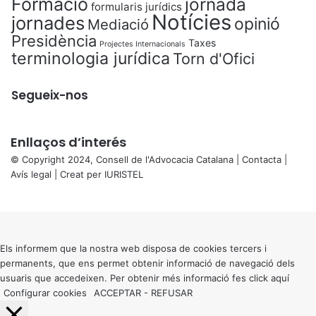
Formació
jornada
formularis jurídics
Notícies
jornades
opinió
Mediació
Presidència
Taxes
Projectes Internacionals
terminologia jurídica
Torn d'Ofici
Segueix-nos
Enllaços d’interés
© Copyright 2024, Consell de l'Advocacia Catalana |
Contacta
|
Avís legal
| Creat per
IURISTEL
X
Back
to
top
button
Els informem que la nostra web disposa de cookies tercers i
permanents, que ens permet obtenir informació de navegació dels
usuaris que accedeixen. Per obtenir més informació fes click
aquí
Configurar cookies
ACCEPTAR
-
REFUSAR