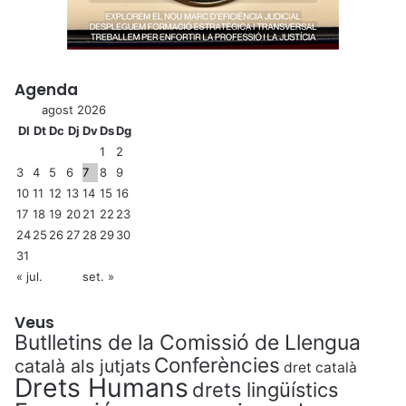
Agenda
agost 2026
Dl
Dt
Dc
Dj
Dv
Ds
Dg
1
2
3
4
5
6
7
8
9
10
11
12
13
14
15
16
17
18
19
20
21
22
23
24
25
26
27
28
29
30
31
« jul.
set. »
Veus
Butlletins de la Comissió de Llengua
Conferències
català als jutjats
dret català
Drets Humans
drets lingüístics