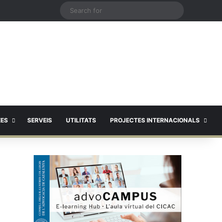
X
Search
for
EES
SERVEIS
UTILITATS
PROJECTES INTERNACIONALS