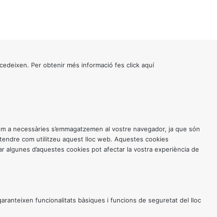
cedeixen. Per obtenir més informació fes click
aquí
 com a necessàries s’emmagatzemen al vostre navegador, ja que són
entendre com utilitzeu aquest lloc web. Aquestes cookies
 algunes d’aquestes cookies pot afectar la vostra experiència de
anteixen funcionalitats bàsiques i funcions de seguretat del lloc