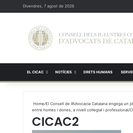
Divendres, 7 agost de 2026
EL CICAC
NOTÍCIES
DRETS HUMANS
SERVEI
Home
/
El Consell de l’Advocacia Catalana engega un pla 
entre homes i dones, a nivell col·legial i professional
/
C
CICAC2