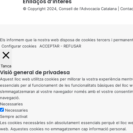
Enllaços d’interés
© Copyright 2024, Consell de l'Advocacia Catalana |
Contac
X
Back
to
top
button
Els informem que la nostra web disposa de cookies tercers i permanent
Configurar cookies
ACCEPTAR
-
REFUSAR
Tanca
Visió general de privadesa
Aquest lloc web utilitza cookies per millorar la vostra experiència me
essencials per al funcionament de les funcionalitats bàsiques del lloc
s’emmagatzemaran al vostre navegador només amb el vostre consentiment
navegació.
Necessaries
Necessaries
Sempre activat
Les cookies necessàries són absolutament essencials perquè el lloc web
web. Aquestes cookies no emmagatzemen cap informació personal.