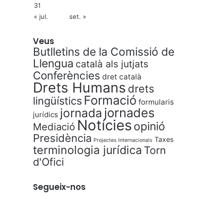
31
« jul.
set. »
Veus
Butlletins de la Comissió de
Llengua
català als jutjats
Conferències
dret català
Drets Humans
drets
Formació
lingüístics
formularis
jornades
jornada
jurídics
Notícies
opinió
Mediació
Presidència
Taxes
Projectes Internacionals
terminologia jurídica
Torn
d'Ofici
Segueix-nos