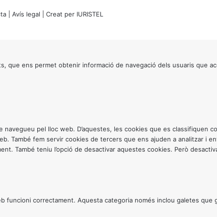
ta
|
Avís legal
| Creat per
IURISTEL
s, que ens permet obtenir informació de navegació dels usuaris que ac
ntre navegueu pel lloc web. D’aquestes, les cookies que es classifiquen
 web. També fem servir cookies de tercers que ens ajuden a analitzar i 
. També teniu l’opció de desactivar aquestes cookies. Però desactivar
 funcioni correctament. Aquesta categoria només inclou galetes que gar