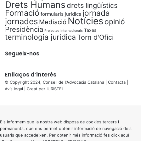
Drets Humans
drets lingüístics
Formació
jornada
formularis jurídics
Notícies
jornades
opinió
Mediació
Presidència
Taxes
Projectes Internacionals
terminologia jurídica
Torn d'Ofici
Segueix-nos
Enllaços d’interés
© Copyright 2024, Consell de l'Advocacia Catalana |
Contacta
|
Avís legal
| Creat per
IURISTEL
X
Back
to
top
button
Els informem que la nostra web disposa de cookies tercers i
permanents, que ens permet obtenir informació de navegació dels
usuaris que accedeixen. Per obtenir més informació fes click
aquí