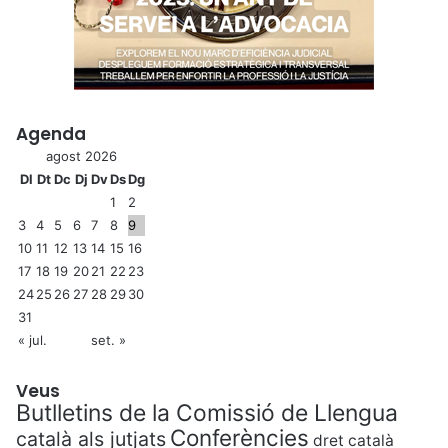
Agenda
agost 2026
Dl
Dt
Dc
Dj
Dv
Ds
Dg
1
2
3
4
5
6
7
8
9
10
11
12
13
14
15
16
17
18
19
20
21
22
23
24
25
26
27
28
29
30
31
« jul.
set. »
Veus
Butlletins de la Comissió de Llengua
Conferències
català als jutjats
dret català